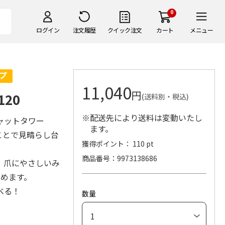
0
ログイン
注文履歴
クイック注文
カート
メニュー
11,040
円
20
(送料別・税込)
※配送先により送料は変動いたし
ャットタワー
ます。
ことで見晴らし台
獲得ポイント： 110 pt
商品番号
9973138686
、爪にやさしいみ
しめます。
べる！
数量