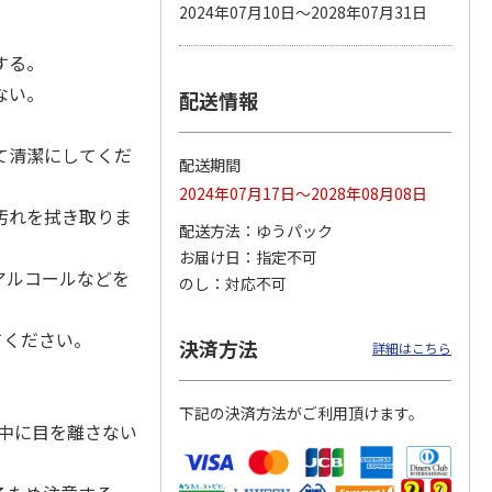
2024年07月10日～2028年07月31日
する。
ない。
配送情報
カムカ
銀のスプーン パウ
ペット線香 虹のか
CIAO 香り立つクラ
ーン
チ 健康に育つ子ね
なた フルーティフ
ンキー ちゅ～る和
ン型 S
こ用 まぐろ・かつ
ローラルの香り
えBOX とりささ
…
おに
…
て清潔にしてくだ
配送期間
120円
590円
380円
2024年07月17日～2028年08月08日
)
(送料別・税込)
(送料別・税込)
(送料別・税込)
汚れを拭き取りま
配送方法
ゆうパック
お届け日
指定不可
アルコールなどを
のし
対応不可
てください。
決済方法
詳細はこちら
下記の決済方法がご利用頂けます。
用中に目を離さない