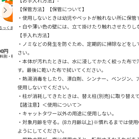
【お手入れ方法】-
【保管方法】【保管について】
・使用しないときは幼児やペットが触れない所に保管
・白や薄い色の壁には、立て掛けたり触れさせたりし
るっくま みかん
デオトイレ 飛び散
獣医師開発 ニオイ
無添加良品 
らない消臭・抗菌サ
をとる砂専用 猫ト
ムデンタルコ
【手入れ方法】
ンド 4L
イレ ナチュラルグ
ぐるぐるボー
レー
…
・ノミなどの発生を防ぐため、定期的に掃除などをし
00円
1,320円
1,550円
470円
さい。
送料別・税込)
(送料別・税込)
(送料別・税込)
(送料別・税込
・本体が汚れたときは、水に浸してかたく絞った布で
す。最後に乾いた布で拭いてください。
・熱湯消毒をしたり、漂白剤、シンナー、ベンジン、
使用しないでください。
・柱が消耗してきたときは、替え柱(別売)に取り替え
【諸注意】＜使用について＞
・キャットタワー以外の用途に使用しない。
・対象月齢を守る。(8カ月齢以上)※慣れるまでは使
ようにしてください。