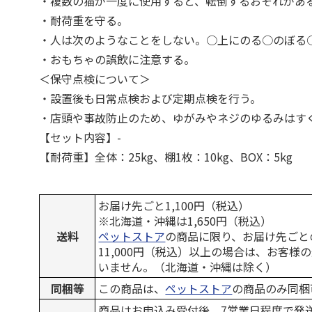
・複数の猫が一度に使用すると、転倒するおそれがあ
・耐荷重を守る。
・人は次のようなことをしない。○上にのる○のぼる
・おもちゃの誤飲に注意する。
＜保守点検について＞
・設置後も日常点検および定期点検を行う。
・店頭や事故防止のため、ゆがみやネジのゆるみはす
【セット内容】-
【耐荷重】全体：25kg、棚1枚：10kg、BOX：5kg
お届け先ごと1,100円（税込）
※北海道・沖縄は1,650円（税込）
送料
ペットストア
の商品に限り、お届け先ごと
11,000円（税込）以上の場合は、お客様
いません。（北海道・沖縄は除く）
同梱等
この商品は、
ペットストア
の商品のみ同梱
商品はお申込み受付後、7営業日程度で発