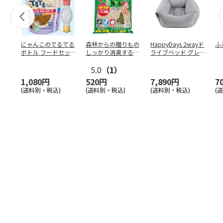
にゃんこのでるでる
森林からの贈りもの
HappyDays 2wayド
ふ
ボトル フードセッ
しっかり消臭するひ
ライブベッド グレ
ト
のきの猫砂 7L
ー
5.0
（1）
1,080円
520円
7,890円
7
(送料別・税込)
(送料別・税込)
(送料別・税込)
(