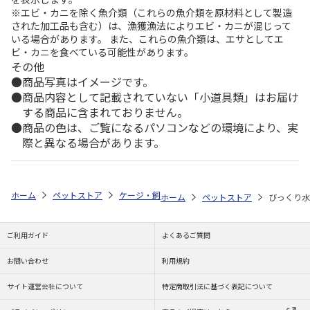
※エビ・カニを除く魚介類（これらの魚介類を原材料として製造
された加工品も含む）は、漁獲漁法によりエビ・カニが混じって
いる場合があります。 また、これらの魚介類は、エサとしてエ
ビ・カニを食べている可能性があります。
その他
商品写真はイメージです。
商品内容として記載されていない「小道具類」はお届け
する商品に含まれておりません。
商品の色は、ご覧になるパソコンなどの環境により、実
際と異なる場合があります。
ホーム
ペットストア
ケージ・飼育その他用品
ベッド・マット・ステ
ホーム
ペットストア
びっくり水
ご利用ガイド
よくあるご質問
お問い合わせ
利用規約
サイト運営会社について
特定商取引法に基づく表記について