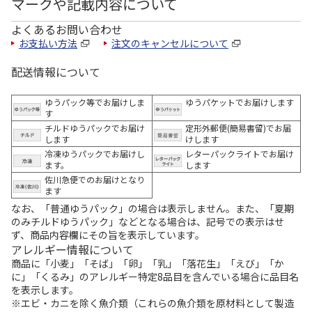
マークや記載内容について
よくあるお問い合わせ
お支払い方法
注文のキャンセルについて
配送情報について
ゆうパック等でお届けしま
ゆうパケットでお届けします
す
チルドゆうパックでお届け
定形外郵便(簡易書留)でお届
します
けします
冷凍ゆうパックでお届けし
レターパックライトでお届け
ます。
します
佐川急便でのお届けとなり
ます
なお、「普通ゆうパック」の場合は表示しません。また、「夏期
のみチルドゆうパック」などとなる場合は、記号での表示はせ
ず、商品内容欄にその旨を表示しています。
アレルギー情報について
商品に「小麦」「そば」「卵」「乳」「落花生」「えび」「か
に」「くるみ」のアレルギー特定8品目を含んでいる場合に品目名
を表示します。
※エビ・カニを除く魚介類（これらの魚介類を原材料として製造