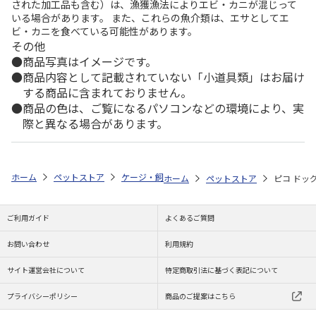
された加工品も含む）は、漁獲漁法によりエビ・カニが混じって
いる場合があります。 また、これらの魚介類は、エサとしてエ
ビ・カニを食べている可能性があります。
その他
商品写真はイメージです。
商品内容として記載されていない「小道具類」はお届け
する商品に含まれておりません。
商品の色は、ご覧になるパソコンなどの環境により、実
際と異なる場合があります。
ホーム
ペットストア
ケージ・飼育その他用品
キャリー・ドライブ用
ホーム
ペットストア
ピコ ドッ
ご利用ガイド
よくあるご質問
お問い合わせ
利用規約
サイト運営会社について
特定商取引法に基づく表記について
プライバシーポリシー
商品のご提案はこちら