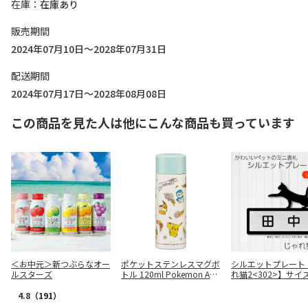
在庫
在庫あり
販売期間
2024年07月10日～2028年07月31日
配送期間
2024年07月17日～2028年08月08日
この商品を見た人は他にこんな商品も買っています
＜お中元＞新つぶらなオー
ポケットステンレスマグボ
シルエットプレート
ルスターズ
トル 120ml Pokemon Anti
れ猫2<302>】サイズ
que Forest SMBC1B
シルバー / 書体2（
丸ゴシック体/英文
4.8
（191）
体）