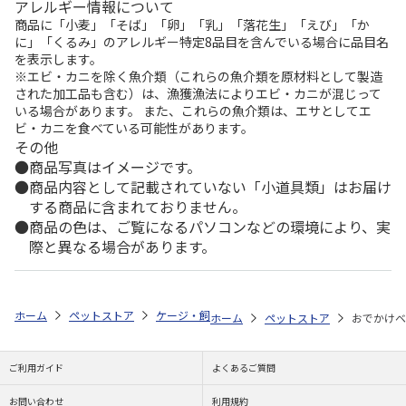
アレルギー情報について
商品に「小麦」「そば」「卵」「乳」「落花生」「えび」「か
に」「くるみ」のアレルギー特定8品目を含んでいる場合に品目名
を表示します。
※エビ・カニを除く魚介類（これらの魚介類を原材料として製造
された加工品も含む）は、漁獲漁法によりエビ・カニが混じって
いる場合があります。 また、これらの魚介類は、エサとしてエ
ビ・カニを食べている可能性があります。
その他
商品写真はイメージです。
商品内容として記載されていない「小道具類」はお届け
する商品に含まれておりません。
商品の色は、ご覧になるパソコンなどの環境により、実
際と異なる場合があります。
ホーム
ペットストア
ケージ・飼育その他用品
キャリー・ドライブ用
ホーム
ペットストア
おでかけベ
ご利用ガイド
よくあるご質問
お問い合わせ
利用規約