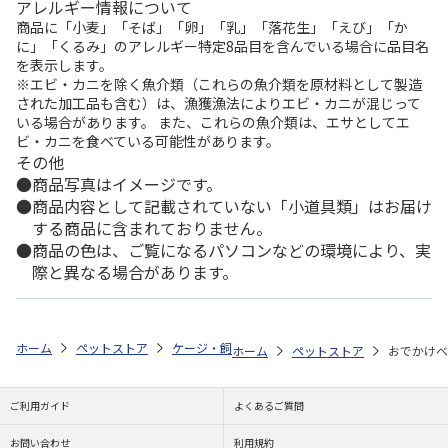
アレルギー情報について
商品に「小麦」「そば」「卵」「乳」「落花生」「えび」「か
に」「くるみ」のアレルギー特定8品目を含んでいる場合に品目名
を表示します。
※エビ・カニを除く魚介類（これらの魚介類を原材料として製造
された加工品も含む）は、漁獲漁法によりエビ・カニが混じって
いる場合があります。 また、これらの魚介類は、エサとしてエ
ビ・カニを食べている可能性があります。
その他
商品写真はイメージです。
商品内容として記載されていない「小道具類」はお届け
する商品に含まれておりません。
商品の色は、ご覧になるパソコンなどの環境により、実
際と異なる場合があります。
ホーム
ペットストア
ケージ・飼育その他用品
キャリー・ドライブ用
ホーム
ペットストア
おでかけベ
ご利用ガイド
よくあるご質問
お問い合わせ
利用規約