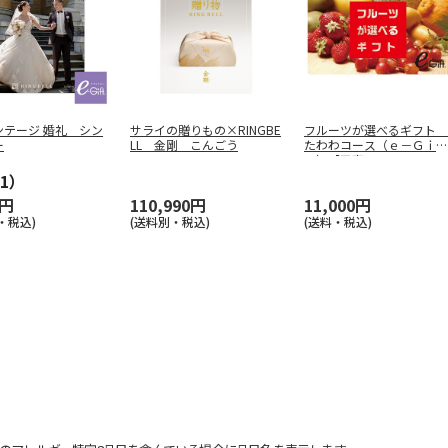
ンテージ 婚礼 シン
サライの贈りもの×RINGBE
フルーツが選べるギフト
ー
LL 金剛 こんごう
たわわコース（ｅ－Ｇｉｆ
ｔ）【弔事
…
1）
0円
110,990円
11,000円
・税込)
(送料別・税込)
(送料・税込)