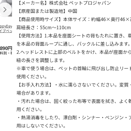
【メーカー名】株式会社 ペットプロジャパン
【原産国または製造地】中国
【商品使用時サイズ】本体サイズ：約幅46×奥行46×高
ppyDays 2wayド
獣医師開発 ニオイ
デオトイレ 飛び散
無添加良品 
肩紐長さ：55cm～110cm
イブベッド グレ
をとる砂専用 猫ト
らない消臭・抗菌サ
ムデンタルコ
【使用方法】1.本品を座面シートの背もたれに置き、
イレ ナチュラルグ
ンド 4L
ぐるぐるボー
レー
…
を本品の背面ループに通し、バックルに差し込みます
,890円
1,550円
1,320円
470円
2.ヘッドレストに上部のベルトをかけ、本品が座面か
送料別・税込)
(送料別・税込)
(送料別・税込)
(送料別・税込
紐の長さを調整します。
※車で使う場合は、ペットの首輪に飛び出し防止リー
使用ください。
【お手入れ方法】・水に濡らさないでください。変質
場合があります。
・汚れた場合は、固く絞った布等で表面を拭き、よく
用ください。
・熱湯消毒をしたり、漂白剤・シンナー・ベンジン・
用はしないでください。