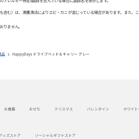
のアレルギー特定8品目を含んでいる場合に品目名を表示します。
も含む）は、漁獲漁法によりエビ・カニが混じっている場合があります。また、こ
おりません。
用品
HappyDays ドライブベッド＆キャリー グレー
お歳暮
おせち
クリスマス
バレンタイン
ホワイト
グッズストア
ソーシャルギフトストア