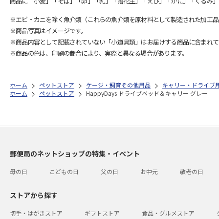
商品に「小麦」「そば」「卵」「乳」「落花生」「えび」「かに」「くるみ」
※エビ・カニを除く魚介類（これらの魚介類を原材料として製造された加工品
※商品写真はイメージです。
※商品内容として記載されていない「小道具類」はお届けする商品に含まれて
※商品の色は、印刷の都合により、実際と異なる場合があります。
ホーム
ペットストア
ケージ・飼育その他用品
キャリー・ドライブ
ホーム
ペットストア
HappyDays ドライブベッド＆キャリー グレー
郵便局のネットショップの特集・イベント
母の日
こどもの日
父の日
お中元
敬老の日
ストアから探す
切手・はがきストア
ギフトストア
食品・グルメストア