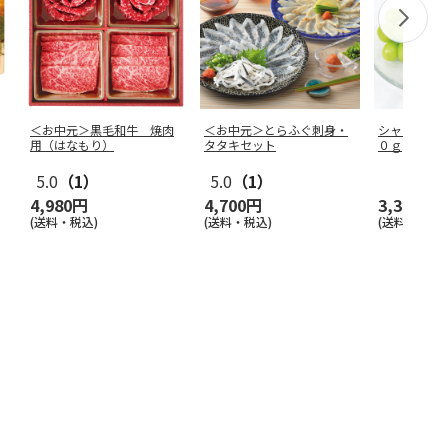
＜お中元＞黒毛和牛 焼肉
＜お中元＞とらふぐ刺身・
シャインマ
用（はなもり）
タタキセット
０ｇ
5.0
（1）
5.0
（1）
4,980円
4,700円
3,350円
(送料・税込)
(送料・税込)
(送料・税込)