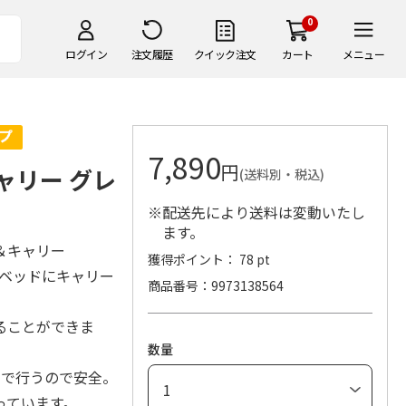
0
ログイン
注文履歴
クイック注文
カート
メニュー
7,890
円
キャリー グレ
(送料別・税込)
※配送先により送料は変動いたし
ます。
＆キャリー
獲得ポイント： 78 pt
ブベッドにキャリー
商品番号
9973138564
ることができま
数量
点で行うので安全。
っています。