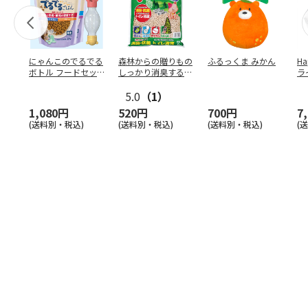
にゃんこのでるでる
森林からの贈りもの
ふるっくま みかん
Ha
ボトル フードセッ
しっかり消臭するひ
ラ
ト
のきの猫砂 7L
ー
5.0
（1）
1,080円
520円
700円
7
(送料別・税込)
(送料別・税込)
(送料別・税込)
(