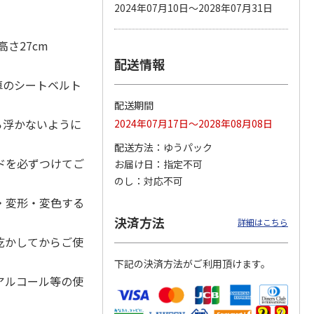
2024年07月10日～2028年07月31日
さ27cm
配送情報
カムカ
銀のスプーン パウ
ペット線香 虹のか
鈴虫の経木 3枚入
ーン
チ 健康に育つ子ね
なた フルーティフ
車のシートベルト
ン型 S
こ用 まぐろ・かつ
ローラルの香り
おに
…
。
配送期間
120円
590円
100円
ら浮かないように
2024年07月17日～2028年08月08日
)
(送料別・税込)
(送料別・税込)
(送料別・税込)
配送方法
ゆうパック
ドを必ずつけてご
お届け日
指定不可
のし
対応不可
・変形・変色する
決済方法
詳細はこちら
乾かしてからご使
下記の決済方法がご利用頂けます。
アルコール等の使