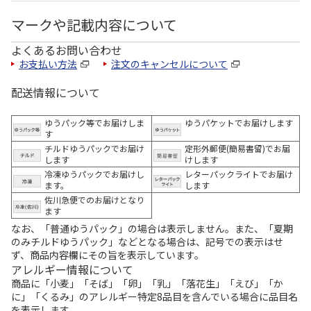
マークや記載内容について
よくあるお問い合わせ
お支払い方法
注文のキャンセルについて
配送情報について
ゆうパック等でお届けしま
ゆうパケットでお届けします
す
チルドゆうパックでお届け
定形外郵便(簡易書留)でお届
します
けします
冷凍ゆうパックでお届けし
レターパックライトでお届け
ます。
します
佐川急便でのお届けとなり
ます
なお、「普通ゆうパック」の場合は表示しません。また、「夏期
のみチルドゆうパック」などとなる場合は、記号での表示はせ
ず、商品内容欄にその旨を表示しています。
アレルギー情報について
商品に「小麦」「そば」「卵」「乳」「落花生」「えび」「か
に」「くるみ」のアレルギー特定8品目を含んでいる場合に品目名
を表示します。