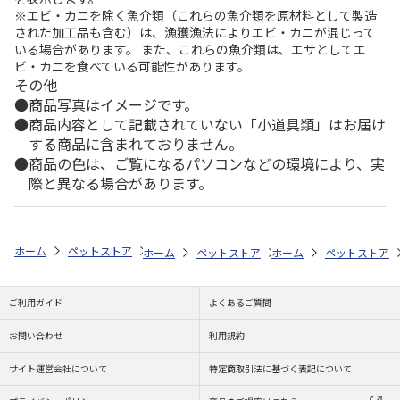
※エビ・カニを除く魚介類（これらの魚介類を原材料として製造
された加工品も含む）は、漁獲漁法によりエビ・カニが混じって
いる場合があります。 また、これらの魚介類は、エサとしてエ
ビ・カニを食べている可能性があります。
その他
商品写真はイメージです。
商品内容として記載されていない「小道具類」はお届け
する商品に含まれておりません。
商品の色は、ご覧になるパソコンなどの環境により、実
際と異なる場合があります。
ホーム
ペットストア
散歩・おでかけ
キャリー・ドライブ用品（猫用
ホーム
ペットストア
ホーム
ケージ・飼育その他用品
ペットストア
ご利用ガイド
よくあるご質問
お問い合わせ
利用規約
サイト運営会社について
特定商取引法に基づく表記について