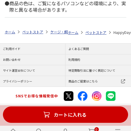
商品の色は、ご覧になるパソコンなどの環境により、実
際と異なる場合があります。
ホーム
ペットストア
ケージ・飼育その他用品
キャリー・ドライブ用
ホーム
ペットストア
HappyD
ご利用ガイド
よくあるご質問
お問い合わせ
利用規約
サイト運営会社について
特定商取引法に基づく表記について
プライバシーポリシー
商品のご提案はこちら
SNSでお得な情報発信中
カートに入れる
Copyright (C) JAPAN POST Co.,Ltd. All Rights Reserved.
0