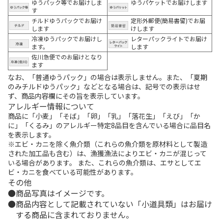
ゆうパック等でお届けしま
ゆうパケットでお届けします
す
チルドゆうパックでお届け
定形外郵便(簡易書留)でお届
します
けします
冷凍ゆうパックでお届けし
レターパックライトでお届け
ます。
します
佐川急便でのお届けとなり
ます
なお、「普通ゆうパック」の場合は表示しません。また、「夏期
のみチルドゆうパック」などとなる場合は、記号での表示はせ
ず、商品内容欄にその旨を表示しています。
アレルギー情報について
商品に「小麦」「そば」「卵」「乳」「落花生」「えび」「か
に」「くるみ」のアレルギー特定8品目を含んでいる場合に品目名
を表示します。
※エビ・カニを除く魚介類（これらの魚介類を原材料として製造
された加工品も含む）は、漁獲漁法によりエビ・カニが混じって
いる場合があります。 また、これらの魚介類は、エサとしてエ
ビ・カニを食べている可能性があります。
その他
商品写真はイメージです。
商品内容として記載されていない「小道具類」はお届け
する商品に含まれておりません。