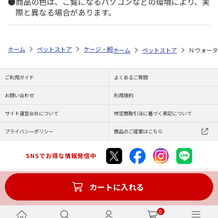
商品の色は、ご覧になるパソコンなどの環境により、実
際と異なる場合があります。
ホーム
ペットストア
ケージ・飼育その他用品
餌やり・水やり用品（
ホーム
ペットストア
Ｎウォータ
ご利用ガイド
よくあるご質問
お問い合わせ
利用規約
サイト運営会社について
特定商取引法に基づく表記について
プライバシーポリシー
商品のご提案はこちら
SNSでお得な情報発信中
カートに入れる
Copyright (C) JAPAN POST Co.,Ltd. All Rights Reserved.
0