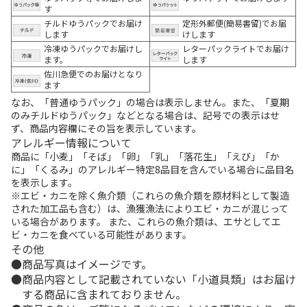
す
チルドゆうパックでお届け
定形外郵便(簡易書留)でお届
します
けします
冷凍ゆうパックでお届けし
レターパックライトでお届け
ます。
します
佐川急便でのお届けとなり
ます
なお、「普通ゆうパック」の場合は表示しません。また、「夏期
のみチルドゆうパック」などとなる場合は、記号での表示はせ
ず、商品内容欄にその旨を表示しています。
アレルギー情報について
商品に「小麦」「そば」「卵」「乳」「落花生」「えび」「か
に」「くるみ」のアレルギー特定8品目を含んでいる場合に品目名
を表示します。
※エビ・カニを除く魚介類（これらの魚介類を原材料として製造
された加工品も含む）は、漁獲漁法によりエビ・カニが混じって
いる場合があります。 また、これらの魚介類は、エサとしてエ
ビ・カニを食べている可能性があります。
その他
商品写真はイメージです。
商品内容として記載されていない「小道具類」はお届け
する商品に含まれておりません。