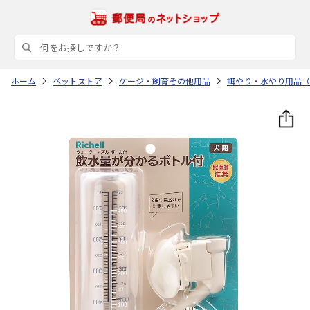
ホーム
ペットストア
ケージ・飼育その他用品
餌やり・水やり用品（