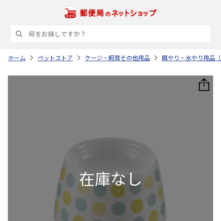
ホーム
ペットストア
ケージ・飼育その他用品
餌やり・水やり用品（