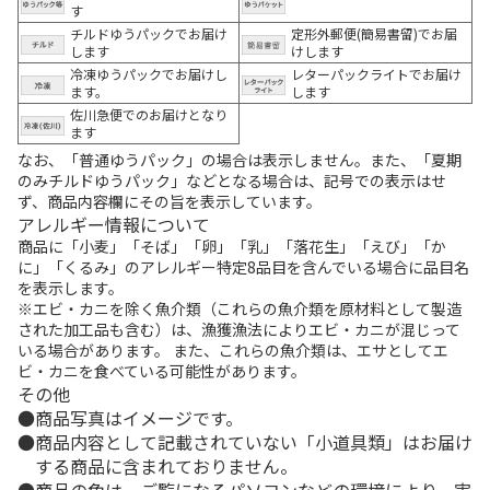
す
チルドゆうパックでお届け
定形外郵便(簡易書留)でお届
します
けします
冷凍ゆうパックでお届けし
レターパックライトでお届け
ます。
します
佐川急便でのお届けとなり
ます
なお、「普通ゆうパック」の場合は表示しません。また、「夏期
のみチルドゆうパック」などとなる場合は、記号での表示はせ
ず、商品内容欄にその旨を表示しています。
アレルギー情報について
商品に「小麦」「そば」「卵」「乳」「落花生」「えび」「か
に」「くるみ」のアレルギー特定8品目を含んでいる場合に品目名
を表示します。
※エビ・カニを除く魚介類（これらの魚介類を原材料として製造
された加工品も含む）は、漁獲漁法によりエビ・カニが混じって
いる場合があります。 また、これらの魚介類は、エサとしてエ
ビ・カニを食べている可能性があります。
その他
商品写真はイメージです。
商品内容として記載されていない「小道具類」はお届け
する商品に含まれておりません。
商品の色は、ご覧になるパソコンなどの環境により、実