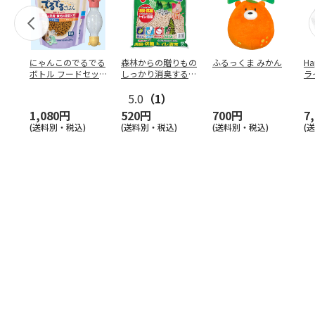
にゃんこのでるでる
森林からの贈りもの
ふるっくま みかん
Ha
ボトル フードセッ
しっかり消臭するひ
ラ
ト
のきの猫砂 7L
ー
5.0
（1）
1,080円
520円
700円
7
(送料別・税込)
(送料別・税込)
(送料別・税込)
(