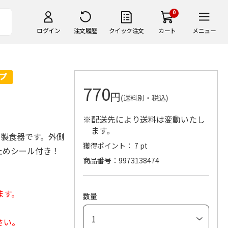
0
ログイン
注文履歴
クイック注文
カート
メニュー
770
円
(送料別・税込)
※配送先により送料は変動いたし
ます。
陶製食器です。外側
獲得ポイント： 7 pt
止めシール付き！
商品番号
9973138474
ます。
数量
さい。