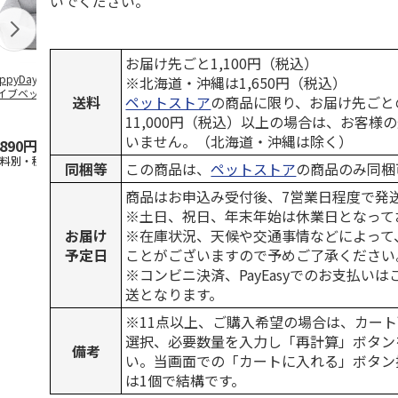
いでください。
お届け先ごと1,100円（税込）
ppyDays 2wayド
獣医師開発 ニオイ
デオトイレ 飛び散
無添加良品 
※北海道・沖縄は1,650円（税込）
イブベッド グレ
をとる砂専用 猫ト
らない消臭・抗菌サ
ムデンタルコ
送料
ペットストア
の商品に限り、お届け先ごと
イレ ナチュラルグ
ンド 4L
ぐるぐるボー
11,000円（税込）以上の場合は、お客様
レー
…
いません。（北海道・沖縄は除く）
,890円
1,550円
1,320円
470円
送料別・税込)
(送料別・税込)
(送料別・税込)
(送料別・税込
同梱等
この商品は、
ペットストア
の商品のみ同梱
商品はお申込み受付後、7営業日程度で発
※土日、祝日、年末年始は休業日となって
お届け
※在庫状況、天候や交通事情などによって
予定日
ことがございますので予めご了承ください
※コンビニ決済、PayEasyでのお支払い
送となります。
※11点以上、ご購入希望の場合は、カート
選択、必要数量を入力し「再計算」ボタン
備考
い。当画面での「カートに入れる」ボタン
は1個で結構です。