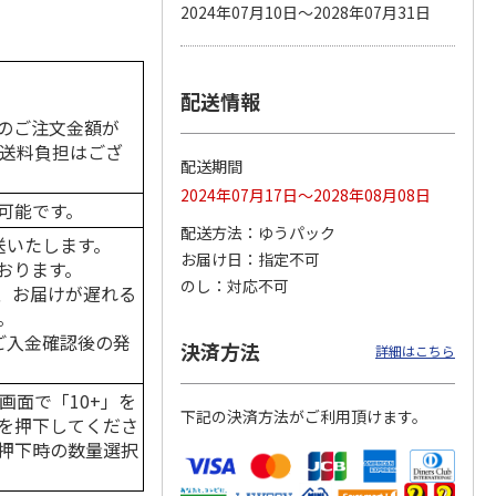
2024年07月10日～2028年07月31日
配送情報
カムカ
銀のスプーン パウ
ペット線香 虹のか
鈴虫の経木 3枚入
ーン
チ 健康に育つ子ね
なた フルーティフ
のご注文金額が
ン型 S
こ用 まぐろ・かつ
ローラルの香り
の送料負担はござ
おに
…
配送期間
120円
590円
100円
2024年07月17日～2028年08月08日
)
(送料別・税込)
(送料別・税込)
(送料別・税込)
可能です。
配送方法
ゆうパック
送いたします。
お届け日
指定不可
おります。
のし
対応不可
、お届けが遅れる
。
はご入金確認後の発
決済方法
詳細はこちら
画面で「10+」を
下記の決済方法がご利用頂けます。
を押下してくださ
押下時の数量選択