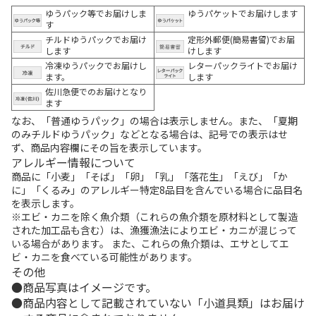
ゆうパック等でお届けしま
ゆうパケットでお届けします
す
チルドゆうパックでお届け
定形外郵便(簡易書留)でお届
します
けします
冷凍ゆうパックでお届けし
レターパックライトでお届け
ます。
します
佐川急便でのお届けとなり
ます
なお、「普通ゆうパック」の場合は表示しません。また、「夏期
のみチルドゆうパック」などとなる場合は、記号での表示はせ
ず、商品内容欄にその旨を表示しています。
アレルギー情報について
商品に「小麦」「そば」「卵」「乳」「落花生」「えび」「か
に」「くるみ」のアレルギー特定8品目を含んでいる場合に品目名
を表示します。
※エビ・カニを除く魚介類（これらの魚介類を原材料として製造
された加工品も含む）は、漁獲漁法によりエビ・カニが混じって
いる場合があります。 また、これらの魚介類は、エサとしてエ
ビ・カニを食べている可能性があります。
その他
商品写真はイメージです。
商品内容として記載されていない「小道具類」はお届け