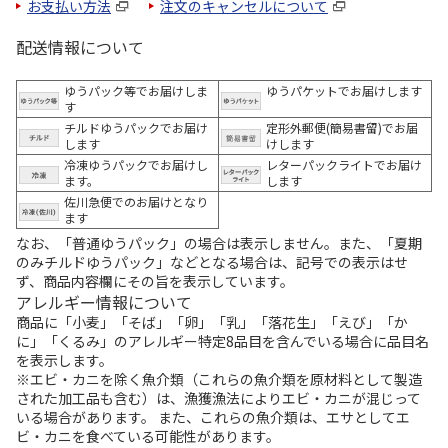
お支払い方法
注文のキャンセルについて
配送情報について
ゆうパック等でお届けしま
ゆうパケットでお届けします
す
チルドゆうパックでお届け
定形外郵便(簡易書留)でお届
します
けします
冷凍ゆうパックでお届けし
レターパックライトでお届け
ます。
します
佐川急便でのお届けとなり
ます
なお、「普通ゆうパック」の場合は表示しません。また、「夏期
のみチルドゆうパック」などとなる場合は、記号での表示はせ
ず、商品内容欄にその旨を表示しています。
アレルギー情報について
商品に「小麦」「そば」「卵」「乳」「落花生」「えび」「か
に」「くるみ」のアレルギー特定8品目を含んでいる場合に品目名
を表示します。
※エビ・カニを除く魚介類（これらの魚介類を原材料として製造
された加工品も含む）は、漁獲漁法によりエビ・カニが混じって
いる場合があります。 また、これらの魚介類は、エサとしてエ
ビ・カニを食べている可能性があります。