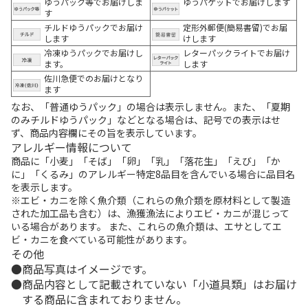
ゆうパック等でお届けしま
ゆうパケットでお届けします
す
チルドゆうパックでお届け
定形外郵便(簡易書留)でお届
します
けします
冷凍ゆうパックでお届けし
レターパックライトでお届け
ます。
します
佐川急便でのお届けとなり
ます
なお、「普通ゆうパック」の場合は表示しません。また、「夏期
のみチルドゆうパック」などとなる場合は、記号での表示はせ
ず、商品内容欄にその旨を表示しています。
アレルギー情報について
商品に「小麦」「そば」「卵」「乳」「落花生」「えび」「か
に」「くるみ」のアレルギー特定8品目を含んでいる場合に品目名
を表示します。
※エビ・カニを除く魚介類（これらの魚介類を原材料として製造
された加工品も含む）は、漁獲漁法によりエビ・カニが混じって
いる場合があります。 また、これらの魚介類は、エサとしてエ
ビ・カニを食べている可能性があります。
その他
商品写真はイメージです。
商品内容として記載されていない「小道具類」はお届け
する商品に含まれておりません。