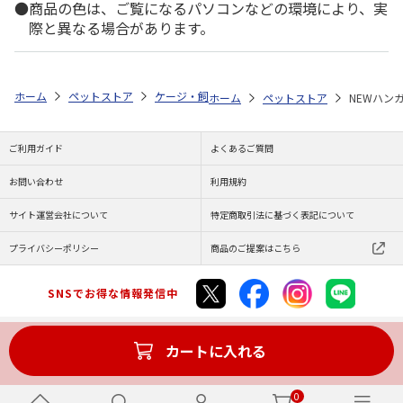
商品の色は、ご覧になるパソコンなどの環境により、実
際と異なる場合があります。
ホーム
ペットストア
ケージ・飼育その他用品
餌やり・水やり用品（
ホーム
ペットストア
NEWハン
ご利用ガイド
よくあるご質問
お問い合わせ
利用規約
サイト運営会社について
特定商取引法に基づく表記について
プライバシーポリシー
商品のご提案はこちら
SNSでお得な情報発信中
カートに入れる
Copyright (C) JAPAN POST Co.,Ltd. All Rights Reserved.
0