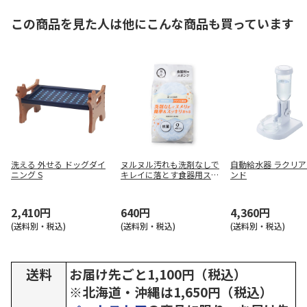
この商品を見た人は他にこんな商品も買っています
洗える 外せる ドッグダイ
ヌルヌル汚れも洗剤なしで
自動給水器 ラクリ
ニング S
キレイに落とす食器用スポ
ンド
ンジ 2個パック
2,410円
640円
4,360円
(送料別・税込)
(送料別・税込)
(送料別・税込)
送料
お届け先ごと1,100円（税込）
※北海道・沖縄は1,650円（税込）