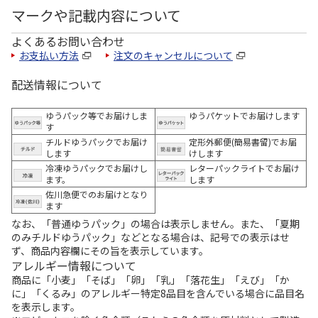
マークや記載内容について
よくあるお問い合わせ
お支払い方法
注文のキャンセルについて
配送情報について
ゆうパック等でお届けしま
ゆうパケットでお届けします
す
チルドゆうパックでお届け
定形外郵便(簡易書留)でお届
します
けします
冷凍ゆうパックでお届けし
レターパックライトでお届け
ます。
します
佐川急便でのお届けとなり
ます
なお、「普通ゆうパック」の場合は表示しません。また、「夏期
のみチルドゆうパック」などとなる場合は、記号での表示はせ
ず、商品内容欄にその旨を表示しています。
アレルギー情報について
商品に「小麦」「そば」「卵」「乳」「落花生」「えび」「か
に」「くるみ」のアレルギー特定8品目を含んでいる場合に品目名
を表示します。