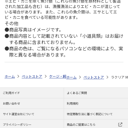
※エビ・カニを除く魚介類（これらの魚介類を原材料として製造
された加工品も含む）は、漁獲漁法によりエビ・カニが混じって
いる場合があります。 また、これらの魚介類は、エサとしてエ
ビ・カニを食べている可能性があります。
その他
商品写真はイメージです。
商品内容として記載されていない「小道具類」はお届け
する商品に含まれておりません。
商品の色は、ご覧になるパソコンなどの環境により、実
際と異なる場合があります。
ホーム
ペットストア
ケージ・飼育その他用品
餌やり・水やり用品（
ホーム
ペットストア
ラクリア 
ご利用ガイド
よくあるご質問
お問い合わせ
利用規約
サイト運営会社について
特定商取引法に基づく表記について
プライバシーポリシー
商品のご提案はこちら