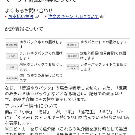
よくあるお問い合わせ
お支払い方法
注文のキャンセルについて
配送情報について
ゆうパック等でお届けしま
ゆうパケットでお届けします
す
チルドゆうパックでお届け
定形外郵便(簡易書留)でお届
します
けします
冷凍ゆうパックでお届けし
レターパックライトでお届け
ます。
します
佐川急便でのお届けとなり
ます
なお、「普通ゆうパック」の場合は表示しません。また、「夏期
のみチルドゆうパック」などとなる場合は、記号での表示はせ
ず、商品内容欄にその旨を表示しています。
アレルギー情報について
商品に「小麦」「そば」「卵」「乳」「落花生」「えび」「か
に」「くるみ」のアレルギー特定8品目を含んでいる場合に品目名
を表示します。
※エビ・カニを除く魚介類（これらの魚介類を原材料として製造
された加工品も含む）は、漁獲漁法によりエビ・カニが混じって