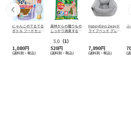
にゃんこのでるでる
森林からの贈りもの
HappyDays 2wayド
ふ
ボトル フードセッ
しっかり消臭するひ
ライブベッド グレ
ト
のきの猫砂 7L
ー
5.0
（1）
1,080円
520円
7,890円
7
(送料別・税込)
(送料別・税込)
(送料別・税込)
(