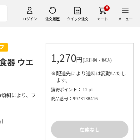
0
ログイン
注文履歴
クイック注文
カート
メニュー
1,270
円
食器 ウエ
(送料別・税込)
※配送先により送料は変動いたし
ます。
獲得ポイント： 12 pt
)傾斜により、フ
商品番号
9973138416
l