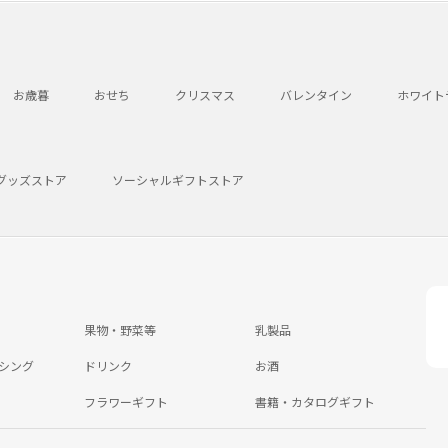
お歳暮
おせち
クリスマス
バレンタイン
ホワイト
グッズストア
ソーシャルギフトストア
果物・野菜等
乳製品
シング
ドリンク
お酒
フラワーギフト
書籍・カタログギフト