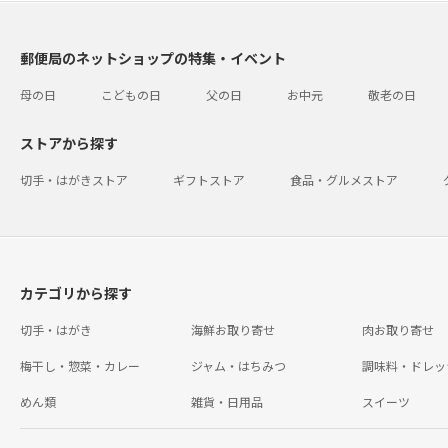
郵便局のネットショップの特集・イベント
母の日
こどもの日
父の日
お中元
敬老の日
ストアから探す
切手・はがきストア
ギフトストア
食品・グルメストア
カテゴリから探す
切手・はがき
海鮮お取り寄せ
肉お取り寄せ
梅干し・惣菜・カレー
ジャム・はちみつ
調味料・ドレッ
めん類
雑貨・日用品
スイーツ