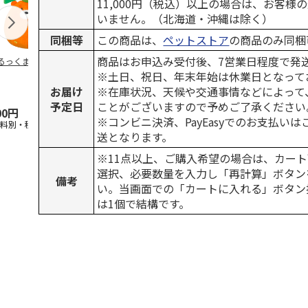
11,000円（税込）以上の場合は、お客様
いません。（北海道・沖縄は除く）
同梱等
この商品は、
ペットストア
の商品のみ同梱
商品はお申込み受付後、7営業日程度で発
るっくま みかん
デオトイレ 飛び散
獣医師開発 ニオイ
無添加良品 
らない消臭・抗菌サ
をとる砂専用 猫ト
ムデンタルコ
※土日、祝日、年末年始は休業日となって
ンド 4L
イレ ナチュラルグ
ぐるぐるボー
お届け
※在庫状況、天候や交通事情などによって
レー
…
予定日
ことがございますので予めご了承ください
00円
1,320円
1,550円
470円
※コンビニ決済、PayEasyでのお支払い
送料別・税込)
(送料別・税込)
(送料別・税込)
(送料別・税込
送となります。
※11点以上、ご購入希望の場合は、カート
選択、必要数量を入力し「再計算」ボタン
備考
い。当画面での「カートに入れる」ボタン
は1個で結構です。