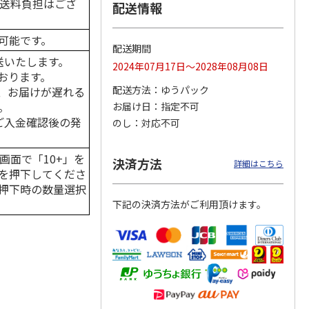
の送料負担はござ
配送情報
可能です。
配送期間
送いたします。
カムカ
銀のスプーン パウ
ペット線香 虹のか
CIAO 香り立つクラ
2024年07月17日～2028年08月08日
ーン
チ 健康に育つ子ね
なた フルーティフ
ンキー ちゅ～る和
おります。
ン型 S
こ用 まぐろ・かつ
ローラルの香り
えBOX とりささ
…
配送方法
ゆうパック
、お届けが遅れる
おに
…
。
お届け日
指定不可
120円
590円
380円
はご入金確認後の発
のし
対応不可
)
(送料別・税込)
(送料別・税込)
(送料別・税込)
画面で「10+」を
決済方法
詳細はこちら
を押下してくださ
押下時の数量選択
下記の決済方法がご利用頂けます。