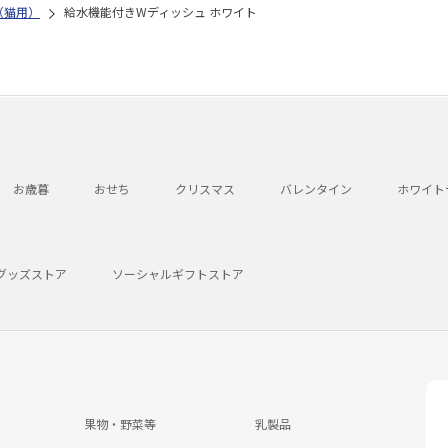
（猫用）
給水機能付きWディッシュ ホワイト
お歳暮
おせち
クリスマス
バレンタイン
ホワイト
グッズストア
ソーシャルギフトストア
果物・野菜等
乳製品