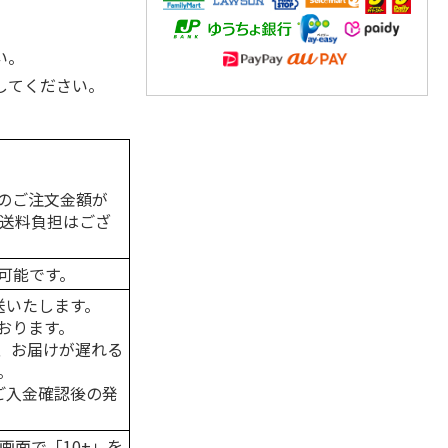
い。
してください。
のご注文金額が
の送料負担はござ
可能です。
送いたします。
おります。
、お届けが遅れる
。
はご入金確認後の発
画面で「10+」を