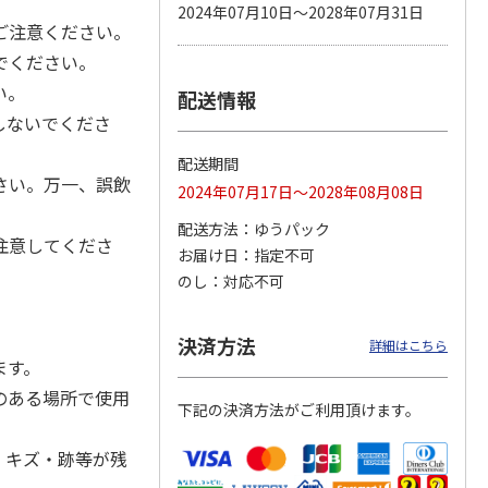
2024年07月10日～2028年07月31日
ご注意ください。
でください。
い。
配送情報
カムカ
銀のスプーン パウ
ペット線香 虹のか
CIAO 香り立つクラ
ーン
チ 健康に育つ子ね
なた フルーティフ
ンキー ちゅ～る和
しないでくださ
ン型 S
こ用 まぐろ・かつ
ローラルの香り
えBOX とりささ
…
おに
…
配送期間
120円
590円
380円
さい。万一、誤飲
2024年07月17日～2028年08月08日
)
(送料別・税込)
(送料別・税込)
(送料別・税込)
配送方法
ゆうパック
注意してくださ
お届け日
指定不可
のし
対応不可
決済方法
詳細はこちら
ます。
のある場所で使用
下記の決済方法がご利用頂けます。
、キズ・跡等が残