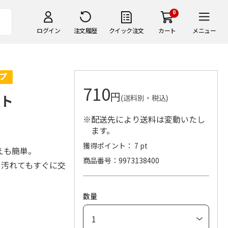
0
ログイン
注文履歴
クイック注文
カート
メニュー
710
円
イト
(送料別・税込)
※配送先により送料は変動いたし
ます。
獲得ポイント： 7 pt
えも簡単。
商品番号
9973138400
、汚れてもすぐに交
数量