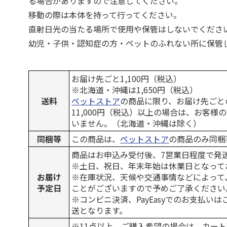
る場合がありますので注意してください。
移動の際は本体を持って行ってください。
直射日光の当たる場所で使用や保管はしないでくださ
幼児・子供・認知症の方・ペットのふれない所に保管
お届け先ごと1,100円（税込）
※北海道・沖縄は1,650円（税込）
送料
ペットストア
の商品に限り、お届け先ごと
11,000円（税込）以上の場合は、お客様
いません。（北海道・沖縄は除く）
同梱等
この商品は、
ペットストア
の商品のみ同梱
商品はお申込み受付後、7営業日程度で発
※土日、祝日、年末年始は休業日となって
お届け
※在庫状況、天候や交通事情などによって
予定日
ことがございますので予めご了承ください
※コンビニ決済、PayEasyでのお支払い
送となります。
※11点以上、ご購入希望の場合は、カート