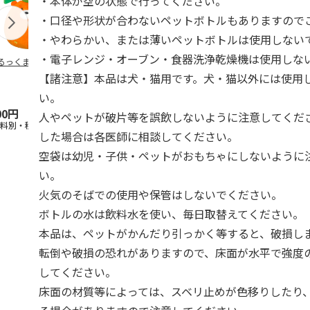
・本体が空の状態で行ってください。
・口径や形状が合わないペットボトルもありますので
・やわらかい、または薄いペットボトルは使用しない
・電子レンジ・オーブン・食器洗浄乾燥機は使用しな
るっくま みかん
デオトイレ 飛び散
獣医師開発 ニオイ
無添加良品 
らない消臭・抗菌サ
をとる砂専用 猫ト
ムデンタルコ
【諸注意】本品は犬・猫用です。犬・猫以外には使用
ンド 4L
イレ ナチュラルグ
ぐるぐるボー
レー
…
い。
00円
1,320円
1,550円
470円
人やペットが破片等を誤飲しないように注意してくだ
送料別・税込)
(送料別・税込)
(送料別・税込)
(送料別・税込
した場合は各医師に相談してください。
空袋は幼児・子供・ペットがおもちゃにしないように
い。
火気のそばでの使用や保管はしないでください。
ボトルの水は飲料水を使い、毎日取替えてください。
本品は、ペットがかんだり引っかく等すると、破損し
転倒や破損の恐れがありますので、床面が水平で強度
してください。
床面の材質等によっては、スベリ止めが色移りしたり