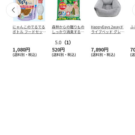
にゃんこのでるでる
森林からの贈りもの
HappyDays 2wayド
ふ
ボトル フードセッ
しっかり消臭するひ
ライブベッド グレ
ト
のきの猫砂 7L
ー
5.0
（1）
1,080円
520円
7,890円
7
(送料別・税込)
(送料別・税込)
(送料別・税込)
(