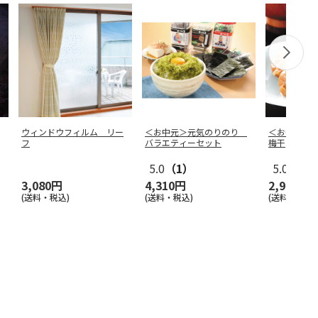
ウィンドウフィルム リー
＜お中元＞元気のりのり
＜お中元＞
フ
バラエティーセット
梅干
5.0
（1）
5.0
（2）
3,080円
4,310円
2,980円
(送料・税込)
(送料・税込)
(送料・税込)