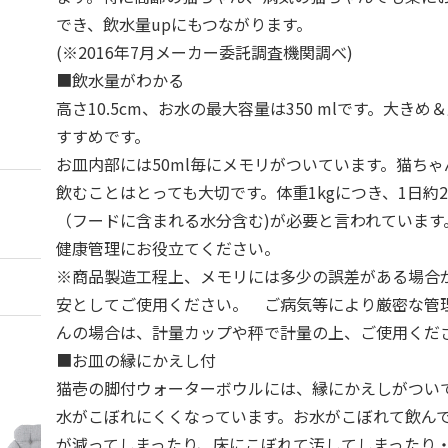
でき、飲水量upにもつながります。
(※2016年7月メーカー委託調査機関調べ)
■飲水量がわかる
高さ10.5cm、お水の最大容量は350 mlです。大き
すすめです。
お皿内部には50ml毎にメモリがついています。猫ち
飲むことはとっても大切です。体重1kgにつき、1日約20
（フードに含まれる水分含む)が必要と言われています
健康管理にお役立てください。
※商品製造工程上、メモリには多少の誤差がある場合
安としてご使用ください。 ご病気等により厳密な管
んの場合は、計量カップや秤で計量の上、ご使用くだ
■お皿の縁にかえし付
猫壱の脚付ウォーターボウルには、縁にかえしがつい
水がこぼれにくくなっています。お水がこぼれて飲ん
が減ってしまったり、床にこぼれて汚してしまったり