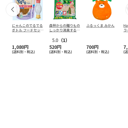
にゃんこのでるでる
森林からの贈りもの
ふるっくま みかん
Ha
ボトル フードセッ
しっかり消臭するひ
ラ
ト
のきの猫砂 7L
ー
5.0
（1）
1,080円
520円
700円
7
(送料別・税込)
(送料別・税込)
(送料別・税込)
(