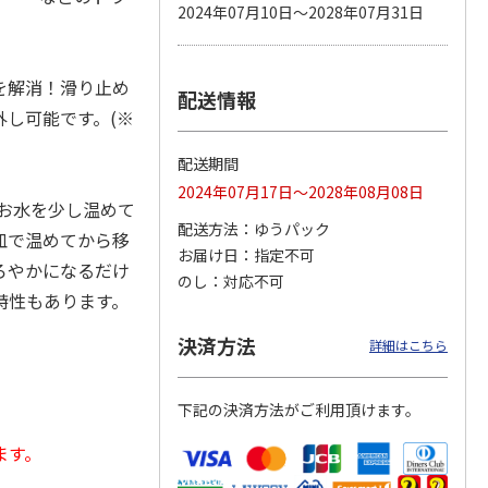
2024年07月10日～2028年07月31日
を解消！滑り止め
配送情報
カムカ
銀のスプーン パウ
ペット線香 虹のか
鈴虫の経木 3枚入
し可能です。(※
ーン
チ 健康に育つ子ね
なた フルーティフ
ン型 S
こ用 まぐろ・かつ
ローラルの香り
おに
…
配送期間
120円
590円
100円
2024年07月17日～2028年08月08日
)
(送料別・税込)
(送料別・税込)
(送料別・税込)
お水を少し温めて
配送方法
ゆうパック
皿で温めてから移
お届け日
指定不可
ろやかになるだけ
のし
対応不可
特性もあります。
決済方法
詳細はこちら
下記の決済方法がご利用頂けます。
ます。