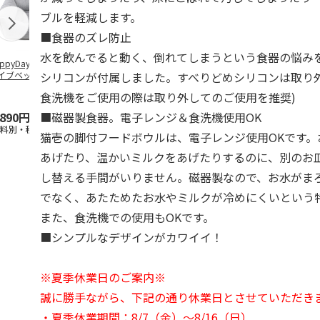
ブルを軽減します。
■食器のズレ防止
水を飲んでると動く、倒れてしまうという食器の悩み
ppyDays 2wayド
獣医師開発 ニオイ
デオトイレ 飛び散
無添加良品 
シリコンが付属しました。すべりどめシリコンは取り外
イブベッド グレ
をとる砂専用 猫ト
らない消臭・抗菌サ
ムデンタルコ
イレ ナチュラルグ
ンド 4L
ぐるぐるボー
食洗機をご使用の際は取り外してのご使用を推奨)
レー
…
■磁器製食器。電子レンジ＆食洗機使用OK
,890円
1,550円
1,320円
470円
送料別・税込)
(送料別・税込)
(送料別・税込)
(送料別・税込
猫壱の脚付フードボウルは、電子レンジ使用OKです。
あげたり、温かいミルクをあげたりするのに、別のお
し替える手間がいりません。磁器製なので、お水がま
でなく、あたためたお水やミルクが冷めにくいという
また、食洗機での使用もOKです。
■シンプルなデザインがカワイイ！
※夏季休業日のご案内※
誠に勝手ながら、下記の通り休業日とさせていただき
・夏季休業期間：8/7（金）～8/16（日）