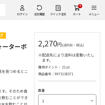
0
ログイン
注文履歴
クイック注文
カート
メニュー
2,270
円
ォーターボ
(送料別・税込)
※配送先により送料は変動いたし
ます。
獲得ポイント： 22 pt
活を見つめるとこ
商品番号
9973138371
数量
ます。そのため食
を飲むことができ
お水を飲むことが