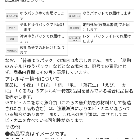
ゆうパック等でお届けしま
ゆうパケットでお届けします
す
チルドゆうパックでお届け
定形外郵便(簡易書留)でお届
します
けします
冷凍ゆうパックでお届けし
レターパックライトでお届け
ます。
します
佐川急便でのお届けとなり
ます
なお、「普通ゆうパック」の場合は表示しません。また、「夏期
のみチルドゆうパック」などとなる場合は、記号での表示はせ
ず、商品内容欄にその旨を表示しています。
アレルギー情報について
商品に「小麦」「そば」「卵」「乳」「落花生」「えび」「か
に」「くるみ」のアレルギー特定8品目を含んでいる場合に品目名
を表示します。
※エビ・カニを除く魚介類（これらの魚介類を原材料として製造
された加工品も含む）は、漁獲漁法によりエビ・カニが混じって
いる場合があります。 また、これらの魚介類は、エサとしてエ
ビ・カニを食べている可能性があります。
その他
商品写真はイメージです。