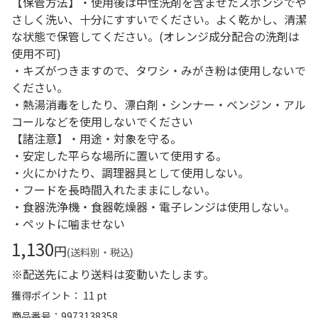
【保管方法】・使用後は中性洗剤を含ませたスポンジでや
さしく洗い、十分にすすいでください。よく乾かし、清潔
な状態で保管してください。(オレンジ成分配合の洗剤は
使用不可)
・キズがつきますので、タワシ・みがき粉は使用しないで
ください。
・熱湯消毒をしたり、漂白剤・シンナー・ベンジン・アル
コールなどを使用しないでください
【諸注意】・用途・対象を守る。
・安定した平らな場所に置いて使用する。
・火にかけたり、調理器具として使用しない。
・フードを長時間入れたままにしない。
・食器洗浄機・食器乾燥器・電子レンジは使用しない。
・ペットに噛ませない
1,130
円
(送料別・税込)
※配送先により送料は変動いたします。
獲得ポイント： 11 pt
商品番号
9973138358