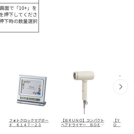
画面で「10+」を
を押下してくださ
押下時の数量選択
フォトクロックマグボー
【ＢＲＵＮＯ】コンパクト
【ＹＡ－Ｍ
ド ６１４７－２３
ヘアドライヤー ＢＯＥ１
Ｏ ＪＡＰ
４６－ＥＣ
…
ライヤー