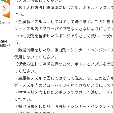
は大切に保管してください。
【お手入れ方法】※清潔に保つため、ボトルとノズル
さい。
・金属製ノズルは回してはずして洗えます。このとき
るっくま みかん
デオトイレ 飛び散
獣医師開発 ニオイ
無添加良品 
らない消臭・抗菌サ
をとる砂専用 猫ト
ムデンタルコ
グ・ノズル内のブローパイプをなくさないようにして
ンド 4L
イレ ナチュラルグ
ぐるぐるボー
レー
…
・中性洗剤を含ませたスポンジでやさしく洗い、十分
00円
1,320円
1,550円
470円
い。
送料別・税込)
(送料別・税込)
(送料別・税込)
(送料別・税込
・熱湯消毒をしたり、漂白剤・シンナー・ベンジン・
使用しないでください。
【保管方法】※清潔に保つため、ボトルとノズルを毎
てください。
・金属製ノズルは回してはずして洗えます。このとき
グ・ノズル内のブローパイプをなくさないようにして
・中性洗剤を含ませたスポンジでやさしく洗い、十分
ください。
・熱湯消毒をしたり、漂白剤・シンナー・ベンジン・