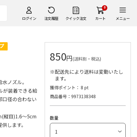
0
ログイン
注文履歴
クイック注文
カート
メニュー
850
円
(送料別・税込)
※配送先により送料は変動いたし
ます。
給水ノズル。
獲得ポイント： 8 pt
ボトルが装着できる給
商品番号
9973138348
部口径の合わない
縦目)1.6～5cm
数量
提供します。