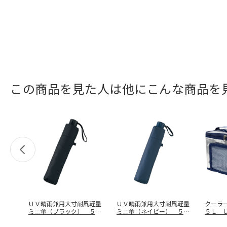
この商品を見た人は他にこんな商品を
ＵＶ晴雨兼用大寸耐風軽量
ＵＶ晴雨兼用大寸耐風軽量
クーラ
ミニ傘（ブラック） ５０
ミニ傘（ネイビー） ５０
５Ｌ 
３９
３９