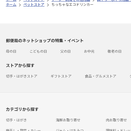
ホーム
ペットストア
ちっちゃなエコドリンカー
郵便局のネットショップの特集・イベント
母の日
こどもの日
父の日
お中元
敬老の日
ストアから探す
切手・はがきストア
ギフトストア
食品・グルメストア
カテゴリから探す
切手・はがき
海鮮お取り寄せ
肉お取り寄せ
梅干し・惣菜・カレー
ジャム・はちみつ
調味料・ドレッ