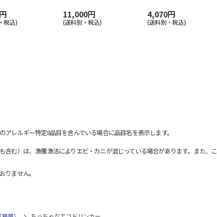
0円
11,000円
4,070円
・税込)
(送料別・税込)
(送料別・税込)
のアレルギー特定8品目を含んでいる場合に品目名を表示します。
も含む）は、漁獲漁法によりエビ・カニが混じっている場合があります。また、こ
おりません。
（猫用）
ちっちゃなエコドリンカー