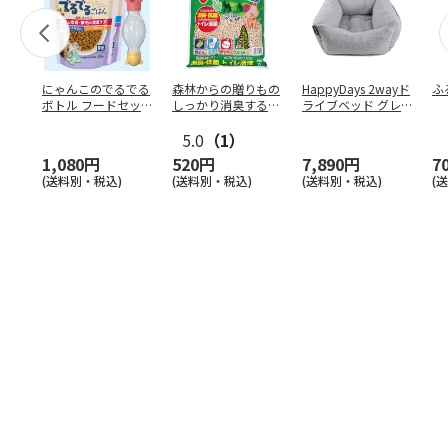
にゃんこのでるでる
森林からの贈りもの
HappyDays 2wayド
ふ
ボトル フードセッ
しっかり消臭するひ
ライブベッド グレ
ト
のきの猫砂 7L
ー
5.0
（1）
1,080円
520円
7,890円
7
(送料別・税込)
(送料別・税込)
(送料別・税込)
(