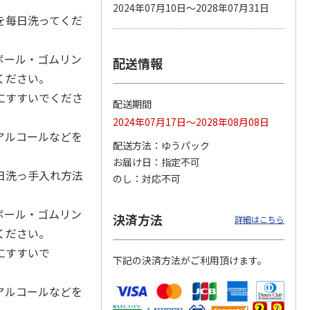
2024年07月10日～2028年07月31日
を毎日洗ってくだ
ボール・ゴムリン
配送情報
カムカ
銀のスプーン パウ
ペット線香 虹のか
CIAO 香り立つクラ
ーン
チ 健康に育つ子ね
なた フルーティフ
ンキー ちゅ～る和
ください。
ン型 S
こ用 まぐろ・かつ
ローラルの香り
えBOX とりささ
…
おに
…
にすすいでくださ
配送期間
120円
590円
380円
2024年07月17日～2028年08月08日
)
(送料別・税込)
(送料別・税込)
(送料別・税込)
アルコールなどを
配送方法
ゆうパック
お届け日
指定不可
日洗っ手入れ方法
のし
対応不可
ボール・ゴムリン
決済方法
詳細はこちら
ください。
にすすいで
下記の決済方法がご利用頂けます。
アルコールなどを