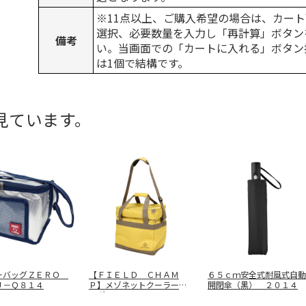
※11点以上、ご購入希望の場合は、カート
選択、必要数量を入力し「再計算」ボタン
備考
い。当画面での「カートに入れる」ボタン
は1個で結構です。
見ています。
ーバッグＺＥＲＯ
【ＦＩＥＬＤ ＣＨＡＭ
６５ｃｍ安全式耐風式自動
Ｕ－Ｑ８１４
Ｐ】メゾネットクーラーバ
開閉傘（黒） ２０１４
ッグ ＦＣＰ
…