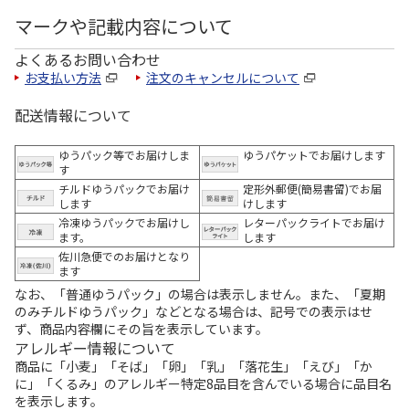
マークや記載内容について
よくあるお問い合わせ
お支払い方法
注文のキャンセルについて
配送情報について
ゆうパック等でお届けしま
ゆうパケットでお届けします
す
チルドゆうパックでお届け
定形外郵便(簡易書留)でお届
します
けします
冷凍ゆうパックでお届けし
レターパックライトでお届け
ます。
します
佐川急便でのお届けとなり
ます
なお、「普通ゆうパック」の場合は表示しません。また、「夏期
のみチルドゆうパック」などとなる場合は、記号での表示はせ
ず、商品内容欄にその旨を表示しています。
アレルギー情報について
商品に「小麦」「そば」「卵」「乳」「落花生」「えび」「か
に」「くるみ」のアレルギー特定8品目を含んでいる場合に品目名
を表示します。