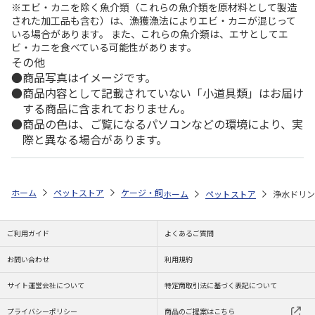
※エビ・カニを除く魚介類（これらの魚介類を原材料として製造
された加工品も含む）は、漁獲漁法によりエビ・カニが混じって
いる場合があります。 また、これらの魚介類は、エサとしてエ
ビ・カニを食べている可能性があります。
その他
商品写真はイメージです。
商品内容として記載されていない「小道具類」はお届け
する商品に含まれておりません。
商品の色は、ご覧になるパソコンなどの環境により、実
際と異なる場合があります。
ホーム
ペットストア
ケージ・飼育その他用品
餌やり・水やり用品（
ホーム
ペットストア
浄水ドリン
ご利用ガイド
よくあるご質問
お問い合わせ
利用規約
サイト運営会社について
特定商取引法に基づく表記について
プライバシーポリシー
商品のご提案はこちら