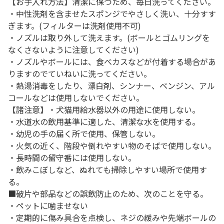
【お手入れ方法】清潔に保つため、毎日洗ってください。
・中性洗剤を含ませたスポンジでやさしく洗い、十分すす
ぎます。(フィルターは洗剤使用不可)
・ノズルは取り外して洗えます。(ボールとゴムリングを
なくさないように注意してください)
・ノズルやボールには、食べカスなどが付着する場合があ
りますのでていねいに洗ってください。
・熱湯消毒をしたり、漂白剤、シンナー、ベンジン、アル
コールなどは使用しないでください。
【諸注意】・犬猫用給水器以外の用途に使用しない。
・水道水の飲用基準に適した、清潔な水を使用する。
・幼児の手の届く所で使用、保管しない。
・火気の近く、階段や倒れやすい物のそばで使用しない。
・長時間の留守番には使用しない。
・飲みこぼしなど、ぬれても掃除しやすい場所で使用す
る。
■破片や部品などの誤飲防止のため、次のことを守る。
・ペットに噛ませない
・定期的に傷み具合を点検し、ネジの緩みや先端ボールの