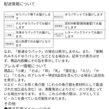
配送情報について
ゆうパック等でお届けしま
ゆうパケットでお届けします
す
チルドゆうパックでお届け
定形外郵便(簡易書留)でお届
します
けします
冷凍ゆうパックでお届けし
レターパックライトでお届け
ます。
します
佐川急便でのお届けとなり
ます
なお、「普通ゆうパック」の場合は表示しません。また、「夏期
のみチルドゆうパック」などとなる場合は、記号での表示はせ
ず、商品内容欄にその旨を表示しています。
アレルギー情報について
商品に「小麦」「そば」「卵」「乳」「落花生」「えび」「か
に」「くるみ」のアレルギー特定8品目を含んでいる場合に品目名
を表示します。
※エビ・カニを除く魚介類（これらの魚介類を原材料として製造
された加工品も含む）は、漁獲漁法によりエビ・カニが混じって
いる場合があります。 また、これらの魚介類は、エサとしてエ
ビ・カニを食べている可能性があります。
その他
商品写真はイメージです。