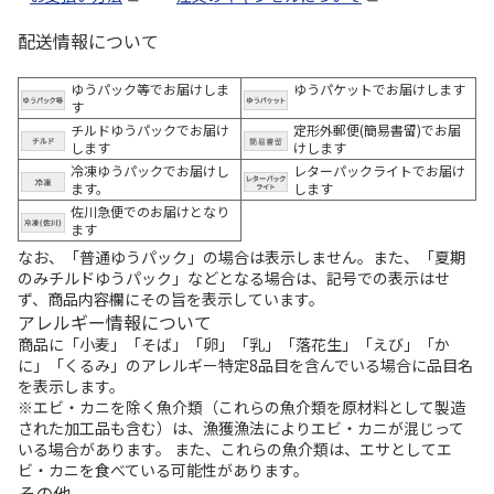
配送情報について
ゆうパック等でお届けしま
ゆうパケットでお届けします
す
チルドゆうパックでお届け
定形外郵便(簡易書留)でお届
します
けします
冷凍ゆうパックでお届けし
レターパックライトでお届け
ます。
します
佐川急便でのお届けとなり
ます
なお、「普通ゆうパック」の場合は表示しません。また、「夏期
のみチルドゆうパック」などとなる場合は、記号での表示はせ
ず、商品内容欄にその旨を表示しています。
アレルギー情報について
商品に「小麦」「そば」「卵」「乳」「落花生」「えび」「か
に」「くるみ」のアレルギー特定8品目を含んでいる場合に品目名
を表示します。
※エビ・カニを除く魚介類（これらの魚介類を原材料として製造
された加工品も含む）は、漁獲漁法によりエビ・カニが混じって
いる場合があります。 また、これらの魚介類は、エサとしてエ
ビ・カニを食べている可能性があります。
その他