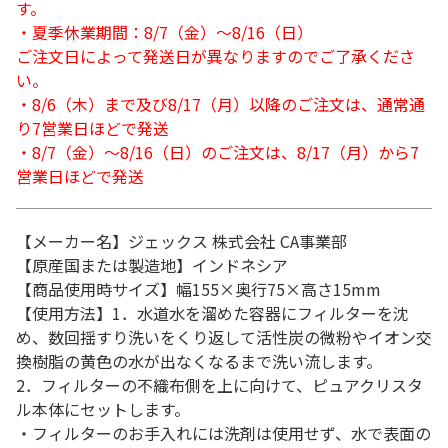
す。
・夏季休業期間：8/7（金）～8/16（日）
ご注文日によって発送日が異なりますのでご了承くださ
い。
・8/6（木）まで及び8/17（月）以降のご注文は、通常通
り7営業日ほどで発送
・8/7（金）～8/16（日）のご注文は、8/17（月）から7
営業日ほどで発送
【メーカー名】ジェックス 株式会社 CA事業部
【原産国または製造地】インドネシア
【商品使用時サイズ】幅155×奥行75×高さ15mm
【使用方法】1．水道水を溜めた容器にフィルターを沈
め、数回揺すり洗いをくり返して活性炭の微粉やイオン交
換樹脂の黄色の水が出なくなるまで洗い流します。
2．フィルターの不織布側を上に向けて、ピュアクリスタ
ル本体にセットします。
・フィルターのお手入れには洗剤は使用せず、水で表面の