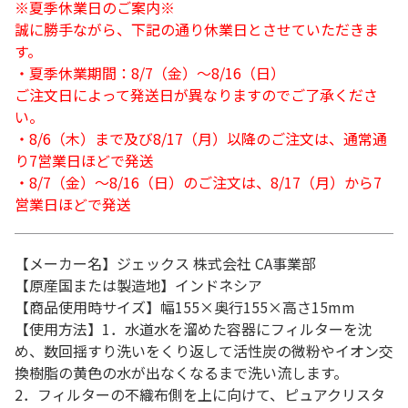
※夏季休業日のご案内※
誠に勝手ながら、下記の通り休業日とさせていただきま
す。
・夏季休業期間：8/7（金）～8/16（日）
ご注文日によって発送日が異なりますのでご了承くださ
い。
・8/6（木）まで及び8/17（月）以降のご注文は、通常通
り7営業日ほどで発送
・8/7（金）～8/16（日）のご注文は、8/17（月）から7
営業日ほどで発送
【メーカー名】ジェックス 株式会社 CA事業部
【原産国または製造地】インドネシア
【商品使用時サイズ】幅155×奥行155×高さ15mm
【使用方法】1．水道水を溜めた容器にフィルターを沈
め、数回揺すり洗いをくり返して活性炭の微粉やイオン交
換樹脂の黄色の水が出なくなるまで洗い流します。
2．フィルターの不織布側を上に向けて、ピュアクリスタ