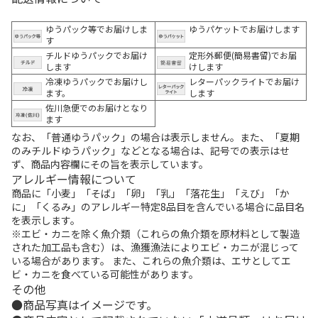
ゆうパック等でお届けしま
ゆうパケットでお届けします
す
チルドゆうパックでお届け
定形外郵便(簡易書留)でお届
します
けします
冷凍ゆうパックでお届けし
レターパックライトでお届け
ます。
します
佐川急便でのお届けとなり
ます
なお、「普通ゆうパック」の場合は表示しません。また、「夏期
のみチルドゆうパック」などとなる場合は、記号での表示はせ
ず、商品内容欄にその旨を表示しています。
アレルギー情報について
商品に「小麦」「そば」「卵」「乳」「落花生」「えび」「か
に」「くるみ」のアレルギー特定8品目を含んでいる場合に品目名
を表示します。
※エビ・カニを除く魚介類（これらの魚介類を原材料として製造
された加工品も含む）は、漁獲漁法によりエビ・カニが混じって
いる場合があります。 また、これらの魚介類は、エサとしてエ
ビ・カニを食べている可能性があります。
その他
商品写真はイメージです。