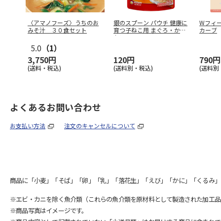
〈アマノフーズ〉うちのお
銀のスプーン パウチ 健康に
Wフィ
みそ汁 ３０食セット
育つ子ねこ用 まぐろ・かつ
カーブ
おに
…
5.0
（1）
3,750円
120円
790円
(送料・税込)
(送料別・税込)
(送料別
よくあるお問い合わせ
お支払い方法
注文のキャンセルについて
商品に「小麦」「そば」「卵」「乳」「落花生」「えび」「かに」「くるみ」
※エビ・カニを除く魚介類（これらの魚介類を原材料として製造された加工品
※商品写真はイメージです。