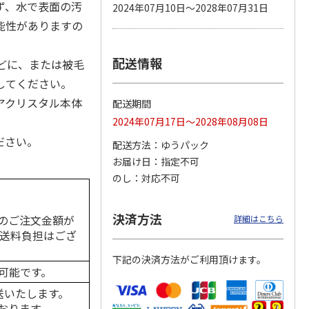
ず、水で表面の汚
2024年07月10日～2028年07月31日
能性がありますの
配送情報
カムカ
銀のスプーン パウ
ペット線香 虹のか
CIAO 香り立つクラ
どに、または被毛
ーン
チ 健康に育つ子ね
なた フルーティフ
ンキー ちゅ～る和
してください。
ン型 S
こ用 まぐろ・かつ
ローラルの香り
えBOX とりささ
…
おに
…
アクリスタル本体
配送期間
120円
590円
380円
2024年07月17日～2028年08月08日
)
(送料別・税込)
(送料別・税込)
(送料別・税込)
ださい。
配送方法
ゆうパック
お届け日
指定不可
のし
対応不可
決済方法
のご注文金額が
詳細はこちら
の送料負担はござ
下記の決済方法がご利用頂けます。
可能です。
送いたします。
おります。