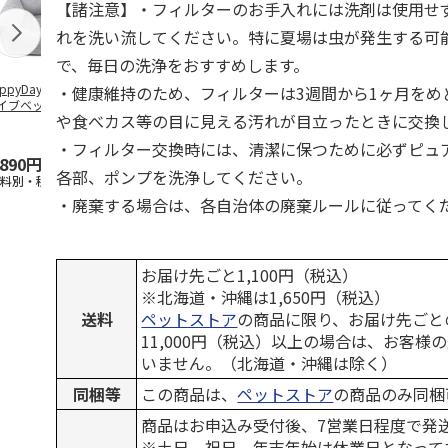
【諸注意】・フィルターのお手入れには洗剤は使用せ
れを洗い流してください。特に夏場は虫が発生する可
で、毎日の洗浄をおすすめします。
ppyDays 2wayド
獣医師開発 ニオイ
デオトイレ 飛び散
無添加良品 
・健康維持のため、フィルターは3週間から1ヶ月をめ
イブベッド グレ
をとる砂専用 猫ト
らない消臭・抗菌サ
ムデンタルコ
や食べカス等の目に見える汚れが目立ったときに交換
イレ ナチュラルグ
ンド 4L
ぐるぐるボー
レー
…
・フィルター交換時には、清潔に保つために必ずピュ
,890円
1,550円
1,320円
470円
各部、ポンプを洗浄してください。
送料別・税込)
(送料別・税込)
(送料別・税込)
(送料別・税込
・廃棄する場合は、各自治体の廃棄ルールに従ってく
お届け先ごと1,100円（税込）
※北海道・沖縄は1,650円（税込）
送料
ペットストア
の商品に限り、お届け先ごと
11,000円（税込）以上の場合は、お客様
いません。（北海道・沖縄は除く）
同梱等
この商品は、
ペットストア
の商品のみ同梱
商品はお申込み受付後、7営業日程度で発
※土日、祝日、年末年始は休業日となって