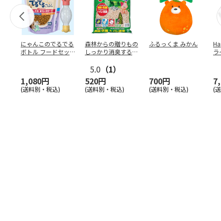
にゃんこのでるでる
森林からの贈りもの
ふるっくま みかん
Ha
ボトル フードセッ
しっかり消臭するひ
ラ
ト
のきの猫砂 7L
ー
5.0
（1）
1,080円
520円
700円
7
(送料別・税込)
(送料別・税込)
(送料別・税込)
(