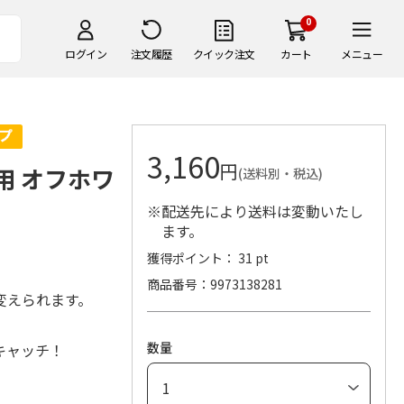
0
ログイン
注文履歴
クイック注文
カート
メニュー
3,160
円
用 オフホワ
(送料別・税込)
※配送先により送料は変動いたし
ます。
獲得ポイント： 31 pt
商品番号
9973138281
変えられます。
数量
キャッチ！