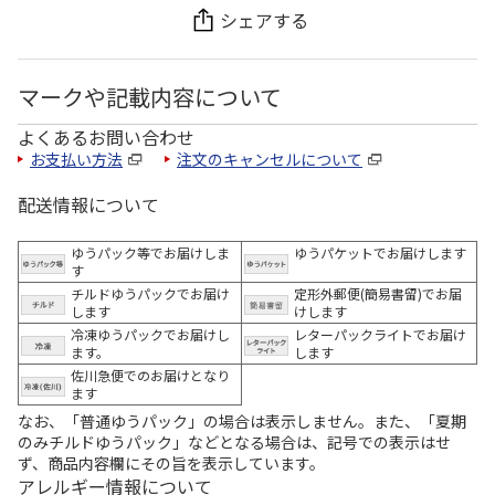
シェアする
マークや記載内容について
よくあるお問い合わせ
お支払い方法
注文のキャンセルについて
配送情報について
ゆうパック等でお届けしま
ゆうパケットでお届けします
す
チルドゆうパックでお届け
定形外郵便(簡易書留)でお届
します
けします
冷凍ゆうパックでお届けし
レターパックライトでお届け
ます。
します
佐川急便でのお届けとなり
ます
なお、「普通ゆうパック」の場合は表示しません。また、「夏期
のみチルドゆうパック」などとなる場合は、記号での表示はせ
ず、商品内容欄にその旨を表示しています。
アレルギー情報について