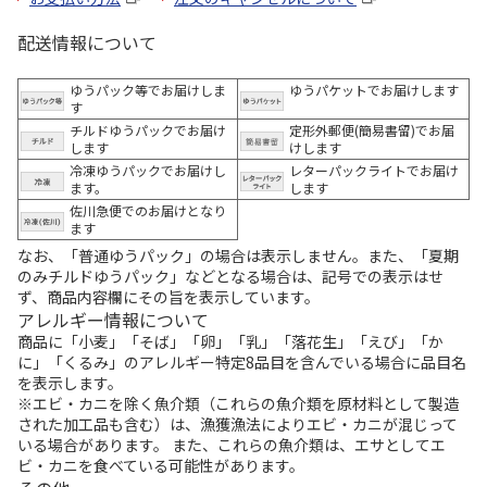
配送情報について
ゆうパック等でお届けしま
ゆうパケットでお届けします
す
チルドゆうパックでお届け
定形外郵便(簡易書留)でお届
します
けします
冷凍ゆうパックでお届けし
レターパックライトでお届け
ます。
します
佐川急便でのお届けとなり
ます
なお、「普通ゆうパック」の場合は表示しません。また、「夏期
のみチルドゆうパック」などとなる場合は、記号での表示はせ
ず、商品内容欄にその旨を表示しています。
アレルギー情報について
商品に「小麦」「そば」「卵」「乳」「落花生」「えび」「か
に」「くるみ」のアレルギー特定8品目を含んでいる場合に品目名
を表示します。
※エビ・カニを除く魚介類（これらの魚介類を原材料として製造
された加工品も含む）は、漁獲漁法によりエビ・カニが混じって
いる場合があります。 また、これらの魚介類は、エサとしてエ
ビ・カニを食べている可能性があります。