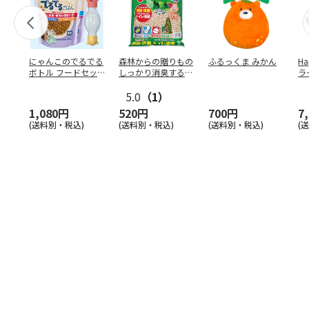
にゃんこのでるでる
森林からの贈りもの
ふるっくま みかん
Ha
ボトル フードセッ
しっかり消臭するひ
ラ
ト
のきの猫砂 7L
ー
5.0
（1）
1,080円
520円
700円
7
(送料別・税込)
(送料別・税込)
(送料別・税込)
(