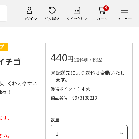
0
ログイン
注文履歴
クイック注文
カート
メニュー
440
円
イチゴ
(送料別・税込)
※配送先により送料は変動いたし
ます。
る、くわえやすい
獲得ポイント： 4 pt
津々！
商品番号
9973138213
ます。
数量
さい。