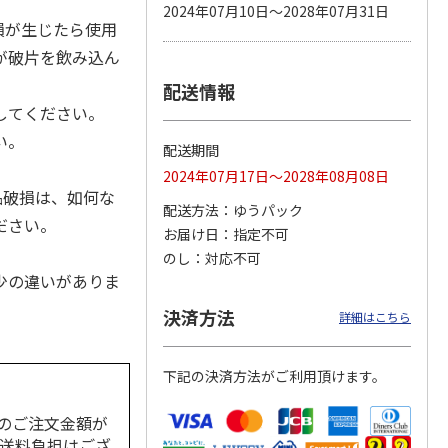
2024年07月10日～2028年07月31日
損が生じたら使用
が破片を飲み込ん
配送情報
 パウ
無添加良品 カムカ
ペット線香 虹のか
CIAO 香り立つクラ
つ子ね
ムデンタルコーン
なた フルーティフ
ンキー ちゅ～る和
してください。
・かつ
ぐるぐるボーン型 S
ローラルの香り
えBOX とりささ
…
…
い。
配送期間
470円
590円
380円
。
2024年07月17日～2028年08月08日
)
(送料別・税込)
(送料別・税込)
(送料別・税込)
品破損は、如何な
配送方法
ゆうパック
ださい。
お届け日
指定不可
のし
対応不可
少の違いがありま
決済方法
詳細はこちら
下記の決済方法がご利用頂けます。
のご注文金額が
の送料負担はござ