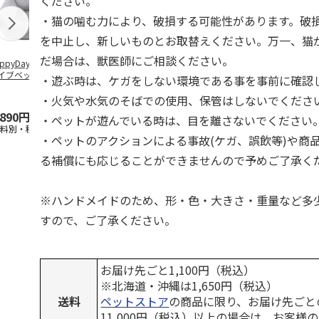
ください。
・猫の噛む力により、破損する可能性があります。破
を中止し、新しいものとお取替えください。万一、猫
だ場合は、獣医師にご相談ください。
ppyDays 2wayド
獣医師開発 ニオイ
デオトイレ 飛び散
銀のスプーン
イブベッド グレ
をとる砂専用 猫ト
らない消臭・抗菌サ
チ 健康に育
・遊ぶ時は、ケガをしない環境である事を事前に確認
イレ ナチュラルグ
ンド 4L
こ用 まぐろ
レー
おに
…
・火気や水気のそばでの使用、保管はしないでくださ
,890円
1,550円
1,320円
120円
・ペットが遊んでいる時は、目を離さないでください
送料別・税込)
(送料別・税込)
(送料別・税込)
(送料別・税込
・ペットのアクションによる事故(ケガ、誤飲等)や商
る補償にも応じることができませんので予めご了承く
※ハンドメイドのため、形・色・大きさ・重量など多
すので、ご了承ください。
お届け先ごと1,100円（税込）
※北海道・沖縄は1,650円（税込）
送料
ペットストア
の商品に限り、お届け先ごと
11,000円（税込）以上の場合は、お客様