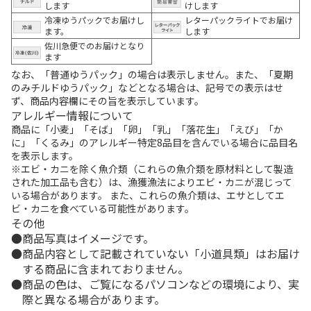
します
けします
冷凍ゆうパックでお届けし
レターパックライトでお届け
ます。
します
佐川急便でのお届けとなり
ます
なお、「普通ゆうパック」の場合は表示しません。また、「夏期
のみチルドゆうパック」などとなる場合は、記号での表示はせ
ず、商品内容欄にその旨を表示しています。
アレルギー情報について
商品に「小麦」「そば」「卵」「乳」「落花生」「えび」「か
に」「くるみ」のアレルギー特定8品目を含んでいる場合に品目名
を表示します。
※エビ・カニを除く魚介類（これらの魚介類を原材料として製造
された加工品も含む）は、漁獲漁法によりエビ・カニが混じって
いる場合があります。 また、これらの魚介類は、エサとしてエ
ビ・カニを食べている可能性があります。
その他
商品写真はイメージです。
商品内容として記載されていない「小道具類」はお届け
する商品に含まれておりません。
商品の色は、ご覧になるパソコンなどの環境により、実
際と異なる場合があります。