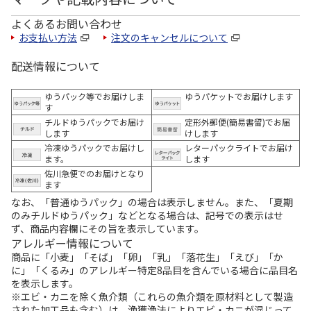
よくあるお問い合わせ
お支払い方法
注文のキャンセルについて
配送情報について
ゆうパック等でお届けしま
ゆうパケットでお届けします
す
チルドゆうパックでお届け
定形外郵便(簡易書留)でお届
します
けします
冷凍ゆうパックでお届けし
レターパックライトでお届け
ます。
します
佐川急便でのお届けとなり
ます
なお、「普通ゆうパック」の場合は表示しません。また、「夏期
のみチルドゆうパック」などとなる場合は、記号での表示はせ
ず、商品内容欄にその旨を表示しています。
アレルギー情報について
商品に「小麦」「そば」「卵」「乳」「落花生」「えび」「か
に」「くるみ」のアレルギー特定8品目を含んでいる場合に品目名
を表示します。
※エビ・カニを除く魚介類（これらの魚介類を原材料として製造
された加工品も含む）は、漁獲漁法によりエビ・カニが混じって