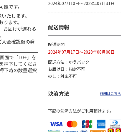
2024年07月10日～2028年07月31日
可能です。
送いたします。
おります。
配送情報
 パウ
無添加良品 カムカ
ペット線香 虹のか
CIAO 香り立つクラ
、お届けが遅れる
つ子ね
ムデンタルコーン
なた フルーティフ
ンキー ちゅ～る和
。
・かつ
ぐるぐるボーン型 S
ローラルの香り
えBOX とりささ
…
…
はご入金確認後の発
配送期間
470円
590円
380円
2024年07月17日～2028年08月08日
)
(送料別・税込)
(送料別・税込)
(送料別・税込)
画面で「10+」を
配送方法
ゆうパック
を押下してくださ
お届け日
指定不可
押下時の数量選択
のし
対応不可
決済方法
詳細はこちら
下記の決済方法がご利用頂けます。