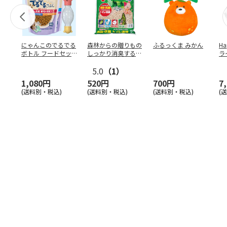
にゃんこのでるでる
森林からの贈りもの
ふるっくま みかん
Ha
ボトル フードセッ
しっかり消臭するひ
ラ
ト
のきの猫砂 7L
ー
5.0
（1）
1,080円
520円
700円
7
(送料別・税込)
(送料別・税込)
(送料別・税込)
(