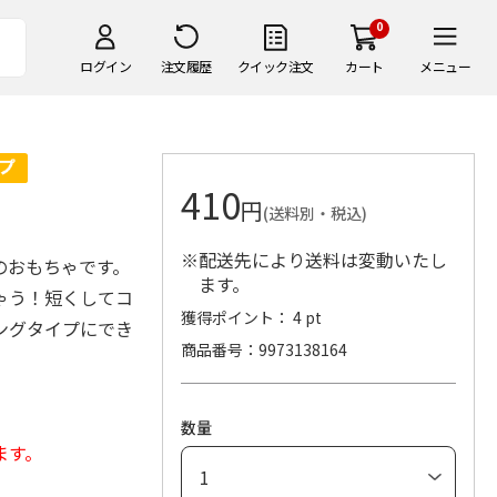
0
ログイン
注文履歴
クイック注文
カート
メニュー
410
円
(送料別・税込)
※配送先により送料は変動いたし
のおもちゃです。
ます。
ゃう！短くしてコ
獲得ポイント： 4 pt
ングタイプにでき
商品番号
9973138164
数量
ます。