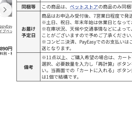
同梱等
この商品は、
ペットストア
の商品のみ同梱
商品はお申込み受付後、7営業日程度で発
※土日、祝日、年末年始は休業日となって
ppyDays 2wayド
獣医師開発 ニオイ
デオトイレ 飛び散
銀のスプーン
お届け
※在庫状況、天候や交通事情などによって
イブベッド グレ
をとる砂専用 猫ト
らない消臭・抗菌サ
チ 健康に育
予定日
ことがございますので予めご了承ください
イレ ナチュラルグ
ンド 4L
こ用 まぐろ
レー
おに
…
※コンビニ決済、PayEasyでのお支払い
送となります。
,890円
1,550円
1,320円
120円
送料別・税込)
(送料別・税込)
(送料別・税込)
(送料別・税込
※11点以上、ご購入希望の場合は、カート
選択、必要数量を入力し「再計算」ボタン
備考
い。当画面での「カートに入れる」ボタン
は1個で結構です。