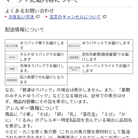
よくあるお問い合わせ
お支払い方法
注文のキャンセルについて
配送情報について
ゆうパック等でお届けしま
ゆうパケットでお届けします
す
チルドゆうパックでお届け
定形外郵便(簡易書留)でお届
します
けします
冷凍ゆうパックでお届けし
レターパックライトでお届け
ます。
します
佐川急便でのお届けとなり
ます
なお、「普通ゆうパック」の場合は表示しません。また、「夏期
のみチルドゆうパック」などとなる場合は、記号での表示はせ
ず、商品内容欄にその旨を表示しています。
アレルギー情報について
商品に「小麦」「そば」「卵」「乳」「落花生」「えび」「か
に」「くるみ」のアレルギー特定8品目を含んでいる場合に品目名
を表示します。
※エビ・カニを除く魚介類（これらの魚介類を原材料として製造
された加工品も含む）は、漁獲漁法によりエビ・カニが混じって