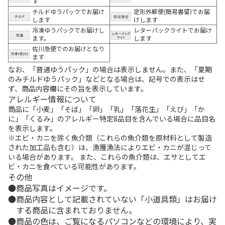
す
チルドゆうパックでお届け
定形外郵便(簡易書留)でお届
します
けします
冷凍ゆうパックでお届けし
レターパックライトでお届け
ます。
します
佐川急便でのお届けとなり
ます
なお、「普通ゆうパック」の場合は表示しません。また、「夏期
のみチルドゆうパック」などとなる場合は、記号での表示はせ
ず、商品内容欄にその旨を表示しています。
アレルギー情報について
商品に「小麦」「そば」「卵」「乳」「落花生」「えび」「か
に」「くるみ」のアレルギー特定8品目を含んでいる場合に品目名
を表示します。
※エビ・カニを除く魚介類（これらの魚介類を原材料として製造
された加工品も含む）は、漁獲漁法によりエビ・カニが混じって
いる場合があります。 また、これらの魚介類は、エサとしてエ
ビ・カニを食べている可能性があります。
その他
商品写真はイメージです。
商品内容として記載されていない「小道具類」はお届け
する商品に含まれておりません。
商品の色は、ご覧になるパソコンなどの環境により、実