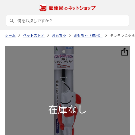
ホーム
ペットストア
おもちゃ
おもちゃ（猫用）
キラキラじゃら