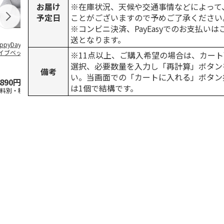
お届け
※在庫状況、天候や交通事情などによって
予定日
ことがございますので予めご了承ください
※コンビニ決済、PayEasyでのお支払い
送となります。
ppyDays 2wayド
獣医師開発 ニオイ
デオトイレ 飛び散
無添加良品 
イブベッド グレ
をとる砂専用 猫ト
らない消臭・抗菌サ
ムデンタルコ
※11点以上、ご購入希望の場合は、カート
イレ ナチュラルグ
ンド 4L
ぐるぐるボー
選択、必要数量を入力し「再計算」ボタン
レー
…
備考
い。当画面での「カートに入れる」ボタン
,890円
1,550円
1,320円
470円
は1個で結構です。
送料別・税込)
(送料別・税込)
(送料別・税込)
(送料別・税込