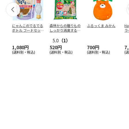
にゃんこのでるでる
森林からの贈りもの
ふるっくま みかん
Ha
ボトル フードセッ
しっかり消臭するひ
ラ
ト
のきの猫砂 7L
ー
5.0
（1）
1,080円
520円
700円
7
(送料別・税込)
(送料別・税込)
(送料別・税込)
(