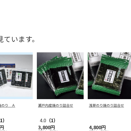
見ています。
焼のり Ａ
瀬戸内産焼のり詰合せ
浅草のり焼のり詰合せ
1）
4.0
（1）
0円
3,800円
4,800円