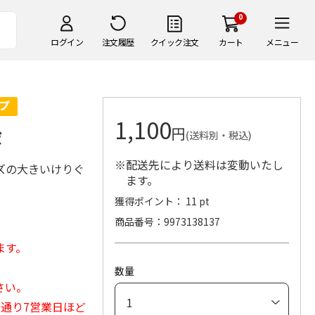
0
ログイン
注文履歴
クイック注文
カート
メニュー
1,100
円
ボ
(送料別・税込)
※配送先により送料は変動いたし
ズの大きいけりぐ
ます。
獲得ポイント： 11 pt
商品番号
9973138137
ます。
数量
さい。
常通り7営業日ほど