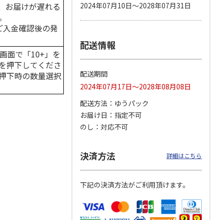
、お届けが遅れる
2024年07月10日～2028年07月31日
。
はご入金確認後の発
配送情報
カムカ
銀のスプーン パウ
ペット線香 虹のか
鈴虫の経木 3枚入
ーン
チ 健康に育つ子ね
なた フルーティフ
画面で「10+」を
ン型 S
こ用 まぐろ・かつ
ローラルの香り
を押下してくださ
おに
…
配送期間
押下時の数量選択
120円
590円
100円
2024年07月17日～2028年08月08日
)
(送料別・税込)
(送料別・税込)
(送料別・税込)
配送方法
ゆうパック
お届け日
指定不可
のし
対応不可
決済方法
詳細はこちら
下記の決済方法がご利用頂けます。