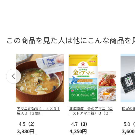
この商品を見た人は他にこんな商品を
アマニ油効果４．４×３１
北海道産 金のアマニ（ロ
松尾の
袋入Ｂ（２個）
ーストアマニ粒）Ｂ（２
袋）
4.5
（2）
4.7
（3）
5.0
（
3,380円
4,350円
3,60