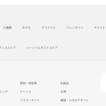
お歳暮
おせち
クリスマス
バレンタイン
ホワイト
グッズストア
ソーシャルギフトストア
果物・野菜等
乳製品
シング
ドリンク
お酒
フラワーギフト
書籍・カタログギフト