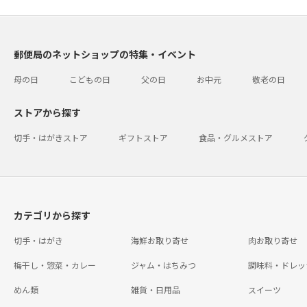
郵便局のネットショップの特集・イベント
母の日
こどもの日
父の日
お中元
敬老の日
ストアから探す
切手・はがきストア
ギフトストア
食品・グルメストア
カテゴリから探す
切手・はがき
海鮮お取り寄せ
肉お取り寄せ
梅干し・惣菜・カレー
ジャム・はちみつ
調味料・ドレッ
めん類
雑貨・日用品
スイーツ