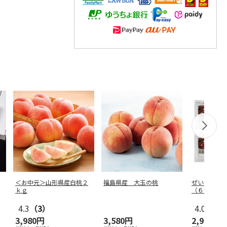
＜お中元＞山形県産白桃２
福島県産 大玉の桃
ぜいたく牛
ｋｇ
（６食）
4.3
（3）
4.0
（1）
3,980円
3,580円
2,980円