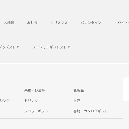
お歳暮
おせち
クリスマス
バレンタイン
ホワイト
グッズストア
ソーシャルギフトストア
果物・野菜等
乳製品
シング
ドリンク
お酒
フラワーギフト
書籍・カタログギフト