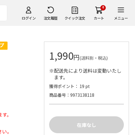
0
ログイン
注文履歴
クイック注文
カート
メニュー
1,990
円
(送料別・税込)
※配送先により送料は変動いたし
ます。
獲得ポイント： 19 pt
。
商品番号
9973138118
ます。
さい。