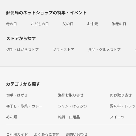
郵便局のネットショップの特集・イベント
母の日
こどもの日
父の日
お中元
敬老の日
ストアから探す
切手・はがきストア
ギフトストア
食品・グルメストア
カテゴリから探す
切手・はがき
海鮮お取り寄せ
肉お取り寄せ
梅干し・惣菜・カレー
ジャム・はちみつ
調味料・ドレッ
めん類
雑貨・日用品
スイーツ
ご利用ガイド
よくあるご質問
お問い合わせ