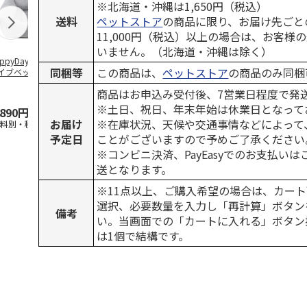
※北海道・沖縄は1,650円（税込）
送料
ペットストア
の商品に限り、お届け先ごと
11,000円（税込）以上の場合は、お客様
いません。（北海道・沖縄は除く）
ppyDays 2wayド
獣医師開発 ニオイ
デオトイレ 飛び散
無添加良品 
同梱等
この商品は、
ペットストア
の商品のみ同梱
イブベッド グレ
をとる砂専用 猫ト
らない消臭・抗菌サ
ムデンタルコ
イレ ナチュラルグ
ンド 4L
ぐるぐるボー
商品はお申込み受付後、7営業日程度で発
レー
…
※土日、祝日、年末年始は休業日となって
,890円
1,550円
1,320円
470円
お届け
※在庫状況、天候や交通事情などによって
送料別・税込)
(送料別・税込)
(送料別・税込)
(送料別・税込
予定日
ことがございますので予めご了承ください
※コンビニ決済、PayEasyでのお支払い
送となります。
※11点以上、ご購入希望の場合は、カート
選択、必要数量を入力し「再計算」ボタン
備考
い。当画面での「カートに入れる」ボタン
は1個で結構です。