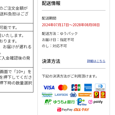
配送情報
のご注文金額が
の送料負担はござ
配送期間
カムカ
銀のスプーン パウ
ペット線香 虹のか
鈴虫の経木 3枚入
2024年07月17日～2028年08月08日
可能です。
ーン
チ 健康に育つ子ね
なた フルーティフ
ン型 S
こ用 まぐろ・かつ
ローラルの香り
配送方法
ゆうパック
送いたします。
おに
…
お届け日
指定不可
おります。
120円
590円
100円
のし
対応不可
、お届けが遅れる
)
(送料別・税込)
(送料別・税込)
(送料別・税込)
。
はご入金確認後の発
決済方法
詳細はこちら
画面で「10+」を
下記の決済方法がご利用頂けます。
を押下してくださ
押下時の数量選択