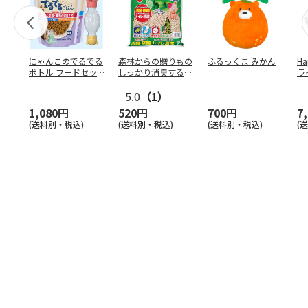
にゃんこのでるでる
森林からの贈りもの
ふるっくま みかん
Ha
ボトル フードセッ
しっかり消臭するひ
ラ
ト
のきの猫砂 7L
ー
5.0
（1）
1,080円
520円
700円
7
(送料別・税込)
(送料別・税込)
(送料別・税込)
(