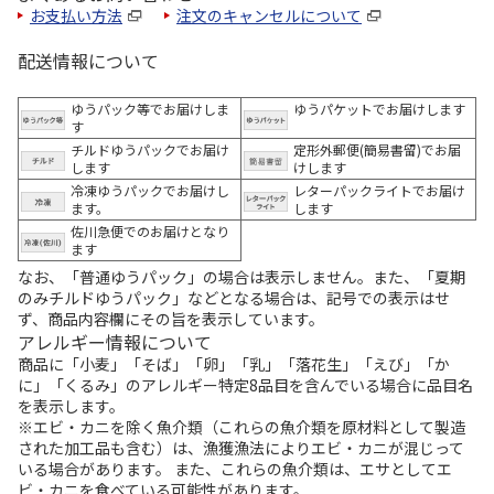
お支払い方法
注文のキャンセルについて
配送情報について
ゆうパック等でお届けしま
ゆうパケットでお届けします
す
チルドゆうパックでお届け
定形外郵便(簡易書留)でお届
します
けします
冷凍ゆうパックでお届けし
レターパックライトでお届け
ます。
します
佐川急便でのお届けとなり
ます
なお、「普通ゆうパック」の場合は表示しません。また、「夏期
のみチルドゆうパック」などとなる場合は、記号での表示はせ
ず、商品内容欄にその旨を表示しています。
アレルギー情報について
商品に「小麦」「そば」「卵」「乳」「落花生」「えび」「か
に」「くるみ」のアレルギー特定8品目を含んでいる場合に品目名
を表示します。
※エビ・カニを除く魚介類（これらの魚介類を原材料として製造
された加工品も含む）は、漁獲漁法によりエビ・カニが混じって
いる場合があります。 また、これらの魚介類は、エサとしてエ
ビ・カニを食べている可能性があります。