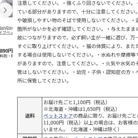
注意してください。・強くふり回さないでください。
ている部分がありますので、十分に注意してください
や破損しやすい物のそばで使用しないでください。・
ppyDays 2wayド
獣医師開発 ニオイ
デオトイレ 飛び散
無添加良品 
箇所がないかを必ず確認してください。・与えたまま
イブベッド グレ
をとる砂専用 猫ト
らない消臭・抗菌サ
ムデンタルコ
故につながりますので、必ず飼い主が一緒に遊び、万
イレ ナチュラルグ
ンド 4L
ぐるぐるボー
レー
…
すぐに取り上げてください。・猫の体質により、また
,890円
1,550円
1,320円
470円
する場合は使用しないでください。・水ぬれや摩擦等
送料別・税込)
(送料別・税込)
(送料別・税込)
(送料別・税込
がありますので、注意してください。・火気や水気の
管はしないでください。・幼児・子供・認知症の方・
所に保管してください。
お届け先ごと1,100円（税込）
※北海道・沖縄は1,650円（税込）
送料
ペットストア
の商品に限り、お届け先ごと
11,000円（税込）以上の場合は、お客様
いません。（北海道・沖縄は除く）