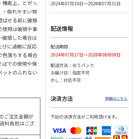
・機能上、とがっ
2024年07月10日～2028年07月31日
。・倒れやすい物
遊ばせる前に破損
配送情報
カムカ
銀のスプーン パウ
ペット線香 虹のか
鈴虫の経木 3枚入
の使用は破損や事
ーン
チ 健康に育つ子ね
なた フルーティフ
一破損した場合は
ン型 S
こ用 まぐろ・かつ
ローラルの香り
おに
…
たびに過敏に反応
配送期間
120円
590円
100円
で色落ちする場合
2024年07月17日～2028年08月08日
)
(送料別・税込)
(送料別・税込)
(送料別・税込)
そばでの使用や保
配送方法
ゆうパック
ペットのふれない
お届け日
指定不可
のし
対応不可
決済方法
詳細はこちら
のご注文金額が
下記の決済方法がご利用頂けます。
の送料負担はござ