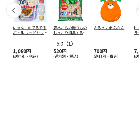
にゃんこのでるでる
森林からの贈りもの
ふるっくま みかん
Ha
ボトル フードセッ
しっかり消臭するひ
ラ
ト
のきの猫砂 7L
ー
5.0
（1）
1,080円
520円
700円
7
(送料別・税込)
(送料別・税込)
(送料別・税込)
(