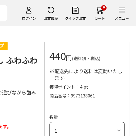
0
ログイン
注文履歴
クイック注文
カート
メニュー
440
円
し ふわふわ
(送料別・税込)
※配送先により送料は変動いたし
ます。
獲得ポイント： 4 pt
で遊びながら歯み
商品番号
9973138061
数量
ます。