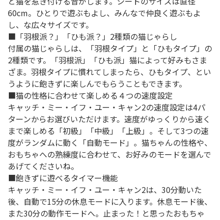
と猫を惹き付ける音がします。シートのサイズは直径
60cm。ひとりで遊ぶもよし、みんなで仲良く遊ぶもよ
し、な広々サイズです。
■「羽根派？」「ひも派？」2種類の猫じゃらし
付属の猫じゃらしは、「羽根タイプ」と「ひもタイプ」の
2種類です。「羽根派」「ひも派」猫によって好みもさま
ざま。羽根タイプに慣れてしまったら、ひもタイプ、とい
うように飽きずに楽しんでもらうこともできます。
■猫の性格に合わせて楽しめる４つの速度設定
キャッチ・ミー・イフ・ユー・キャン2の速度設定は4パ
ターンからお選びいただけます。速度がゆっくりから速く
まで楽しめる「初級」「中級」「上級」。そして3つの速
度がランダムに動く「自動モード」。猫ちゃんの性格や、
おもちゃへの熟練度に合わせて、お好みのモードを選んで
あげてくださいね。
■飽きずに遊べるタイマー機能
キャッチ・ミー・イフ・ユー・キャン2は、30分動いた
後、自動で15分の休息モードに入ります。休息モード後、
また30分の動作モードへ。止まった！と思ったおもちゃ