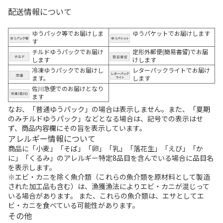
配送情報について
ゆうパック等でお届けしま
ゆうパケットでお届けします
す
チルドゆうパックでお届け
定形外郵便(簡易書留)でお届
します
けします
冷凍ゆうパックでお届けし
レターパックライトでお届け
ます。
します
佐川急便でのお届けとなり
ます
なお、「普通ゆうパック」の場合は表示しません。また、「夏期
のみチルドゆうパック」などとなる場合は、記号での表示はせ
ず、商品内容欄にその旨を表示しています。
アレルギー情報について
商品に「小麦」「そば」「卵」「乳」「落花生」「えび」「か
に」「くるみ」のアレルギー特定8品目を含んでいる場合に品目名
を表示します。
※エビ・カニを除く魚介類（これらの魚介類を原材料として製造
された加工品も含む）は、漁獲漁法によりエビ・カニが混じって
いる場合があります。 また、これらの魚介類は、エサとしてエ
ビ・カニを食べている可能性があります。
その他