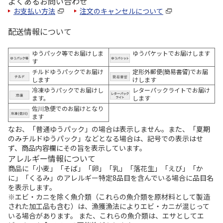
よくあるお問い合わせ
お支払い方法
注文のキャンセルについて
配送情報について
ゆうパック等でお届けしま
ゆうパケットでお届けします
す
チルドゆうパックでお届け
定形外郵便(簡易書留)でお届
します
けします
冷凍ゆうパックでお届けし
レターパックライトでお届け
ます。
します
佐川急便でのお届けとなり
ます
なお、「普通ゆうパック」の場合は表示しません。また、「夏期
のみチルドゆうパック」などとなる場合は、記号での表示はせ
ず、商品内容欄にその旨を表示しています。
アレルギー情報について
商品に「小麦」「そば」「卵」「乳」「落花生」「えび」「か
に」「くるみ」のアレルギー特定8品目を含んでいる場合に品目名
を表示します。
※エビ・カニを除く魚介類（これらの魚介類を原材料として製造
された加工品も含む）は、漁獲漁法によりエビ・カニが混じって
いる場合があります。 また、これらの魚介類は、エサとしてエ