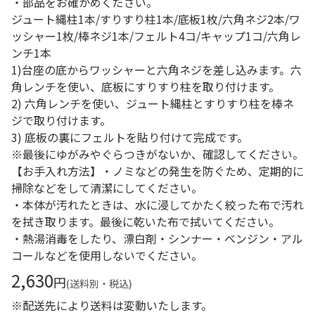
・部品をお確かめください。
ジュート縄柱1本/すりすり柱1本/底板1枚/六角ネジ2本/ワ
ッシャー1枚/棒ネジ1本/フェルト4コ/キャップ1コ/六角レ
ンチ1本
1)台座の底からワッシャーと六角ネジを差し込みます。六
角レンチを使い、底板にすりすり柱を取り付けます。
2) 六角レンチを使い、ジュート縄柱とすりすり柱を棒ネ
ジで取り付けます。
3) 底板の裏にフェルトを貼り付けて完成です。
※最後にゆがみやぐらつきがないか、確認してください。
【お手入れ方法】・ノミなどの発生を防ぐため、定期的に
掃除などをして清潔にしてください。
・本体が汚れたときは、水に浸してかたく絞った布で汚れ
を拭き取ります。最後に乾いた布で拭いてください。
・熱湯消毒をしたり、漂白剤・シンナー・ベンジン・アル
コールなどを使用しないでください。
2,630
円
(送料別・税込)
※配送先により送料は変動いたします。