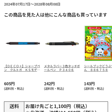
2024年07月17日～2028年08月08日
この商品を見た人は他にこんな商品も買っています
【ＤＥＣＯ＋】シャープペ
メタルラバー３色タッチボ
シールブックどうぶ
ン クルトガ ＫＳモデル
ールペン Ｐ３４０６
ん ８８６７５８
（ブルー） Ｍ５ＫＳ１
Ｐ．３３
605円
242円
143円
(送料別・税込)
(送料別・税込)
(送料別・税込)
送料
お届け先ごと1,100円（税込）