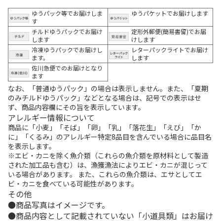
ゆうパック等でお届けしま
ゆうパケットでお届けします
す
チルドゆうパックでお届け
定形外郵便(簡易書留)でお届
します
けします
冷凍ゆうパックでお届けし
レターパックライトでお届け
ます。
します
佐川急便でのお届けとなり
ます
なお、「普通ゆうパック」の場合は表示しません。また、「夏期
のみチルドゆうパック」などとなる場合は、記号での表示はせ
ず、商品内容欄にその旨を表示しています。
アレルギー情報について
商品に「小麦」「そば」「卵」「乳」「落花生」「えび」「か
に」「くるみ」のアレルギー特定8品目を含んでいる場合に品目名
を表示します。
※エビ・カニを除く魚介類（これらの魚介類を原材料として製造
された加工品も含む）は、漁獲漁法によりエビ・カニが混じって
いる場合があります。 また、これらの魚介類は、エサとしてエ
ビ・カニを食べている可能性があります。
その他
商品写真はイメージです。
商品内容として記載されていない「小道具類」はお届け