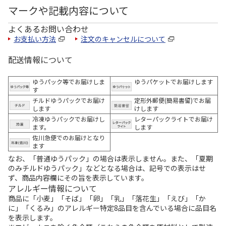
マークや記載内容について
よくあるお問い合わせ
お支払い方法
注文のキャンセルについて
配送情報について
ゆうパック等でお届けしま
ゆうパケットでお届けします
す
チルドゆうパックでお届け
定形外郵便(簡易書留)でお届
します
けします
冷凍ゆうパックでお届けし
レターパックライトでお届け
ます。
します
佐川急便でのお届けとなり
ます
なお、「普通ゆうパック」の場合は表示しません。また、「夏期
のみチルドゆうパック」などとなる場合は、記号での表示はせ
ず、商品内容欄にその旨を表示しています。
アレルギー情報について
商品に「小麦」「そば」「卵」「乳」「落花生」「えび」「か
に」「くるみ」のアレルギー特定8品目を含んでいる場合に品目名
を表示します。