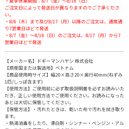
・夏季休業期間：8/7（金）～8/16（日）
ご注文日によって発送日が異なりますのでご了承くださ
い。
・8/6（木）まで及び8/17（月）以降のご注文は、通常通
り7営業日ほどで発送
・8/7（金）～8/16（日）のご注文は、8/17（月）から7
営業日ほどで発送
【メーカー名】ドギーマンハヤシ 株式会社
【原産国または製造地】ベトナム
【商品使用時サイズ】幅20×高さ20×奥行40mm(ねずみ
1匹/しっぽ含まず)
【使用方法】ご使用前に必ず取扱説明書を必ずお読みいた
だき、正しい使用方法でご使用ください。お読みになった
あとは大切に保管してください。
【保管方法】・汚れたときは、乾いた布で汚れを拭き取り
ます。
・熱湯消毒をしたり、漂白剤・シンナー・ベンジン・アル