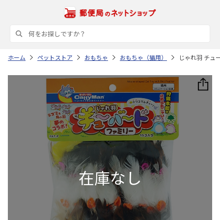
ホーム
ペットストア
おもちゃ
おもちゃ（猫用）
じゃれ羽 チュ