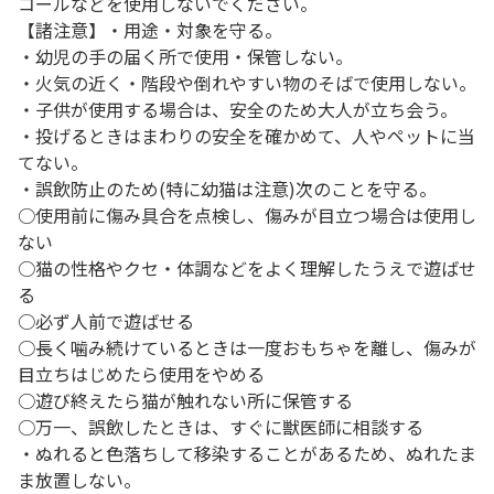
コールなどを使用しないでください。
【諸注意】・用途・対象を守る。
・幼児の手の届く所で使用・保管しない。
・火気の近く・階段や倒れやすい物のそばで使用しない。
・子供が使用する場合は、安全のため大人が立ち会う。
・投げるときはまわりの安全を確かめて、人やペットに当
てない。
・誤飲防止のため(特に幼猫は注意)次のことを守る。
○使用前に傷み具合を点検し、傷みが目立つ場合は使用し
ない
○猫の性格やクセ・体調などをよく理解したうえで遊ばせ
る
○必ず人前で遊ばせる
○長く噛み続けているときは一度おもちゃを離し、傷みが
目立ちはじめたら使用をやめる
○遊び終えたら猫が触れない所に保管する
○万一、誤飲したときは、すぐに獣医師に相談する
・ぬれると色落ちして移染することがあるため、ぬれたま
ま放置しない。