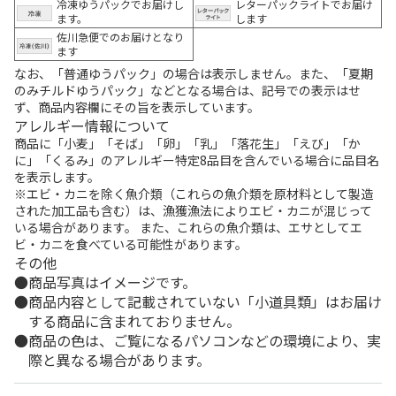
冷凍ゆうパックでお届けし
レターパックライトでお届け
ます。
します
佐川急便でのお届けとなり
ます
なお、「普通ゆうパック」の場合は表示しません。また、「夏期
のみチルドゆうパック」などとなる場合は、記号での表示はせ
ず、商品内容欄にその旨を表示しています。
アレルギー情報について
商品に「小麦」「そば」「卵」「乳」「落花生」「えび」「か
に」「くるみ」のアレルギー特定8品目を含んでいる場合に品目名
を表示します。
※エビ・カニを除く魚介類（これらの魚介類を原材料として製造
された加工品も含む）は、漁獲漁法によりエビ・カニが混じって
いる場合があります。 また、これらの魚介類は、エサとしてエ
ビ・カニを食べている可能性があります。
その他
商品写真はイメージです。
商品内容として記載されていない「小道具類」はお届け
する商品に含まれておりません。
商品の色は、ご覧になるパソコンなどの環境により、実
際と異なる場合があります。