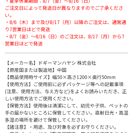
・夏季休業期間：8/7（金）～8/16（日）
ご注文日によって発送日が異なりますのでご了承くださ
い。
・8/6（木）まで及び8/17（月）以降のご注文は、通常通
り7営業日ほどで発送
・8/7（金）～8/16（日）のご注文は、8/17（月）から7
営業日ほどで発送
【メーカー名】ドギーマンハヤシ 株式会社
【原産国または製造地】中国
【商品使用時サイズ】幅50×高さ1200×奥行50mm
【使用方法】ご使用前に必ずパッケージ等への記載事項
(注意、使用方法、与え方など)をよくお読みいただき、正
しい使用方法でご使用ください。
【保管方法】使用後は清潔にして、幼児や子供、ペットの
手の届かないところに保管してください。直射日光・高温
多湿の場所を避けて保管してください。
【諸注意】・用途、及び対象を必ずお守りください。