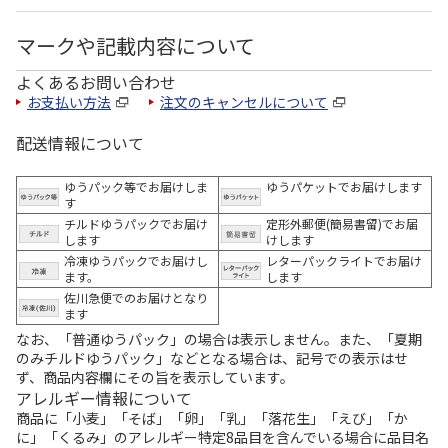
マークや記載内容について
よくあるお問い合わせ
お支払い方法
注文のキャンセルについて
配送情報について
ゆうパック等でお届けしま
ゆうパケットでお届けします
す
チルドゆうパックでお届け
定形外郵便(簡易書留)でお届
します
けします
冷凍ゆうパックでお届けし
レターパックライトでお届け
ます。
します
佐川急便でのお届けとなり
ます
なお、「普通ゆうパック」の場合は表示しません。また、「夏期
のみチルドゆうパック」などとなる場合は、記号での表示はせ
ず、商品内容欄にその旨を表示しています。
アレルギー情報について
商品に「小麦」「そば」「卵」「乳」「落花生」「えび」「か
に」「くるみ」のアレルギー特定8品目を含んでいる場合に品目名