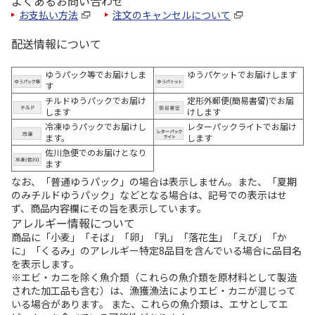
よくあるお問い合わせ
お支払い方法
注文のキャンセルについて
配送情報について
ゆうパック等でお届けしま
ゆうパケットでお届けします
す
チルドゆうパックでお届け
定形外郵便(簡易書留)でお届
します
けします
冷凍ゆうパックでお届けし
レターパックライトでお届け
ます。
します
佐川急便でのお届けとなり
ます
なお、「普通ゆうパック」の場合は表示しません。また、「夏期
のみチルドゆうパック」などとなる場合は、記号での表示はせ
ず、商品内容欄にその旨を表示しています。
アレルギー情報について
商品に「小麦」「そば」「卵」「乳」「落花生」「えび」「か
に」「くるみ」のアレルギー特定8品目を含んでいる場合に品目名
を表示します。
※エビ・カニを除く魚介類（これらの魚介類を原材料として製造
された加工品も含む）は、漁獲漁法によりエビ・カニが混じって
いる場合があります。 また、これらの魚介類は、エサとしてエ