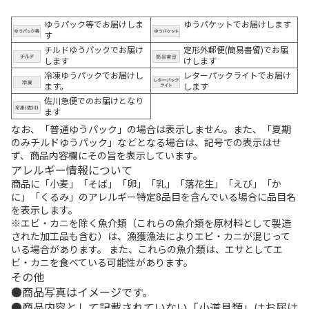
ゆうパック等でお届けしま
ゆうパケットでお届けします
す
チルドゆうパックでお届け
定形外郵便(簡易書留)でお届
します
けします
冷凍ゆうパックでお届けし
レターパックライトでお届け
ます。
します
佐川急便でのお届けとなり
ます
なお、「普通ゆうパック」の場合は表示しません。また、「夏期
のみチルドゆうパック」などとなる場合は、記号での表示はせ
ず、商品内容欄にその旨を表示しています。
アレルギー情報について
商品に「小麦」「そば」「卵」「乳」「落花生」「えび」「か
に」「くるみ」のアレルギー特定8品目を含んでいる場合に品目名
を表示します。
※エビ・カニを除く魚介類（これらの魚介類を原材料として製造
された加工品も含む）は、漁獲漁法によりエビ・カニが混じって
いる場合があります。 また、これらの魚介類は、エサとしてエ
ビ・カニを食べている可能性があります。
その他
商品写真はイメージです。
商品内容として記載されていない「小道具類」はお届け