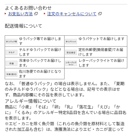
よくあるお問い合わせ
お支払い方法
注文のキャンセルについて
配送情報について
ゆうパック等でお届けしま
ゆうパケットでお届けします
す
チルドゆうパックでお届け
定形外郵便(簡易書留)でお届
します
けします
冷凍ゆうパックでお届けし
レターパックライトでお届け
ます。
します
佐川急便でのお届けとなり
ます
なお、「普通ゆうパック」の場合は表示しません。また、「夏期
のみチルドゆうパック」などとなる場合は、記号での表示はせ
ず、商品内容欄にその旨を表示しています。
アレルギー情報について
商品に「小麦」「そば」「卵」「乳」「落花生」「えび」「か
に」「くるみ」のアレルギー特定8品目を含んでいる場合に品目名
を表示します。
※エビ・カニを除く魚介類（これらの魚介類を原材料として製造
された加工品も含む）は、漁獲漁法によりエビ・カニが混じって