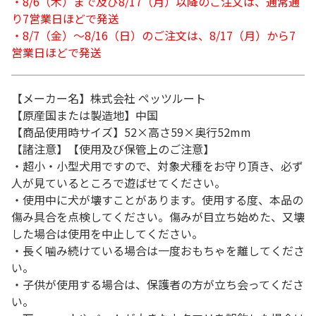
・8/6（木）まで及び8/17（月）以降のご注文は、通常通
り7営業日ほどで発送
・8/7（金）～8/16（日）のご注文は、8/17（月）から7
営業日ほどで発送
【メーカー名】株式会社 ペッツルート
【原産国または製造地】中国
【商品使用時サイズ】52×高さ59×奥行52mm
【諸注意】【使用及び保管上のご注意】
・超小・小型犬用ですので、対象犬種をお守り頂き、必ず
人が見ているところで遊ばせてください。
・使用中に犬が壊すことがあります。使用する度、本品の
傷み具合を点検してください。傷みが目立ち始めた、又壊
した場合は使用を中止してください。
・長く噛み続けている場合は一度おもちゃを離してくださ
い。
・子供が使用する場合は、保護者の方が立ち会ってくださ
い。