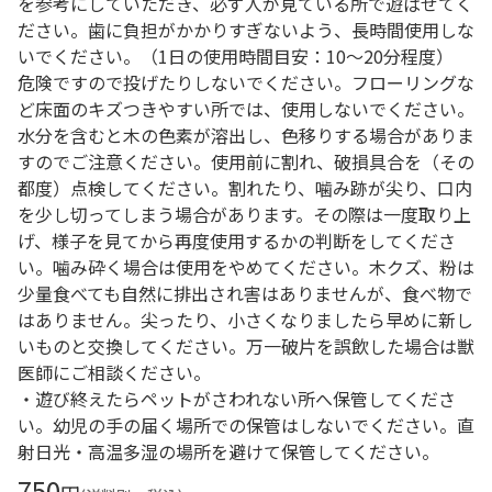
を参考にしていただき、必ず人が見ている所で遊ばせてく
ださい。歯に負担がかかりすぎないよう、長時間使用しな
いでください。（1日の使用時間目安：10～20分程度）
危険ですので投げたりしないでください。フローリングな
ど床面のキズつきやすい所では、使用しないでください。
水分を含むと木の色素が溶出し、色移りする場合がありま
すのでご注意ください。使用前に割れ、破損具合を（その
都度）点検してください。割れたり、噛み跡が尖り、口内
を少し切ってしまう場合があります。その際は一度取り上
げ、様子を見てから再度使用するかの判断をしてくださ
い。噛み砕く場合は使用をやめてください。木クズ、粉は
少量食べても自然に排出され害はありませんが、食べ物で
はありません。尖ったり、小さくなりましたら早めに新し
いものと交換してください。万一破片を誤飲した場合は獣
医師にご相談ください。
・遊び終えたらペットがさわれない所へ保管してくださ
い。幼児の手の届く場所での保管はしないでください。直
射日光・高温多湿の場所を避けて保管してください。
750